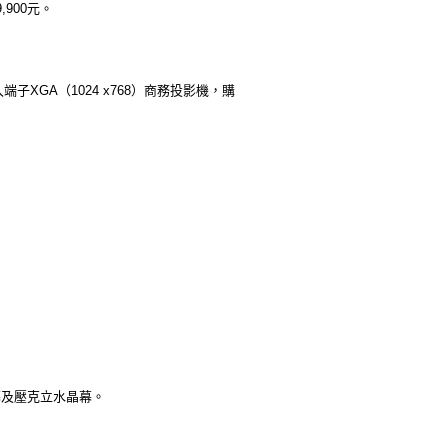
900元。
端子XGA（1024 x768）商務投影機，購
布幕及壓克立水晶幕。