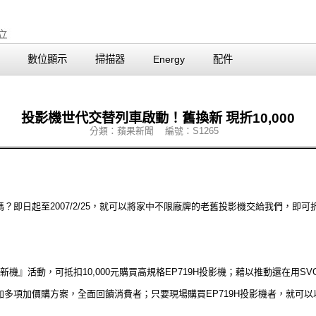
數位顯示
掃描器
Energy
配件
投影機世代交替列車啟動！舊換新 現折10,000
分類：蘋果新聞 編號：S1265
嗎？即日起至
2007/2/25
，就可以將家中不限廠牌的老舊投影機交給我們，即可折扣100
新機』活動，可抵扣10,000元購買高規格EP719H投影機；藉以推動還在用S
多項加價購方案，全面回饋消費者；只要現場購買EP719H投影機者，就可