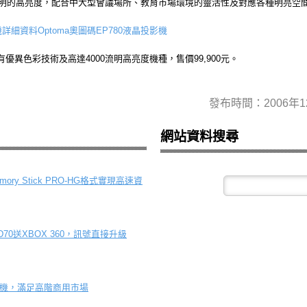
00流明的高亮度，配合中大型會議場所、教育市場環境的靈活性及對應各種明亮空間，
Optoma奧圖碼EP780液晶投影機
有優異色彩技術及高達4000流明高亮度機種，售價99,900元。
發布時間：2006年1
網站資料搜尋
mory Stick PRO-HG格式實現高速資
D70送XBOX 360，訊號直接升級
投影機，滿足高階商用市場