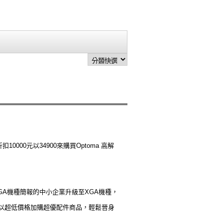
00元以34900來購買Optoma 高解
VGA機種簡報的中小企業升級至XGA機種，
以以超低價格加購超優配件商品，輕鬆晉身