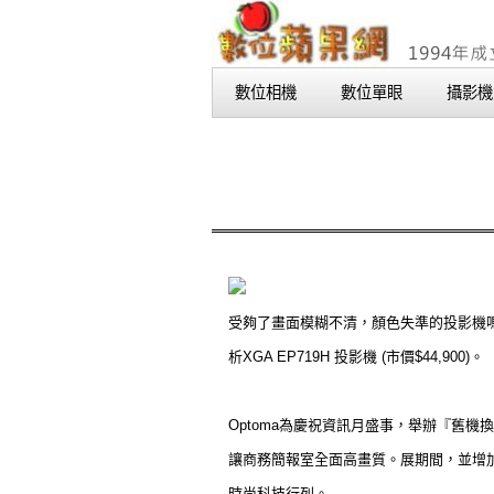
數位相機
數位單眼
攝影機
受夠了畫面模糊不清，顏色失準的投影機
析XGA EP719H 投影機 (市價$44,900)。
Optoma為慶祝資訊月盛事，舉辦『舊機換
讓商務簡報室全面高畫質。展期間，並增加
時尚科技行列。