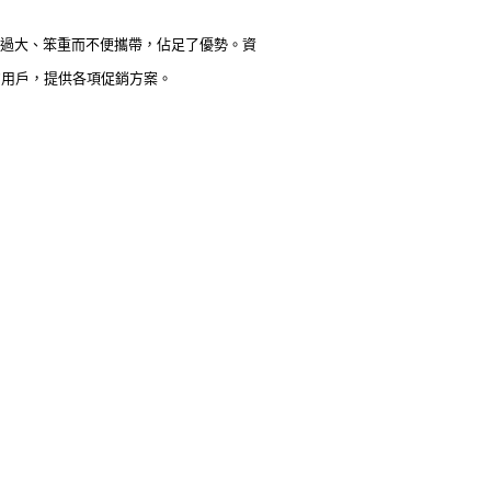
體積過大、笨重而不便攜帶，佔足了優勢。資
的用戶，提供各項促銷方案。