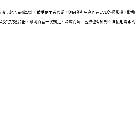
VD投影機；輕巧易攜設計，備受使用者喜愛，與同業所生產內建DVD的投影機，
，以及電視選台器，讓消費者一次購足、滿載而歸。當然也有針對不同使用需求