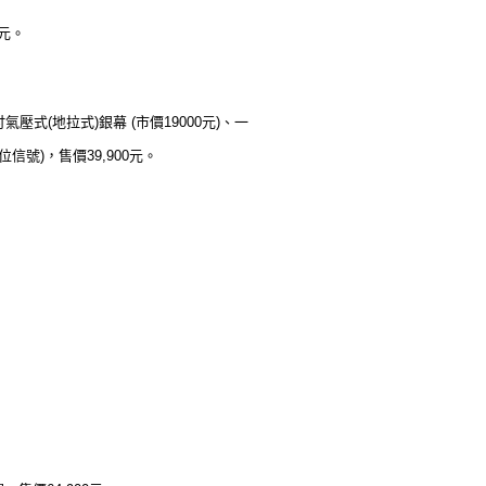
0元。
氣壓式(地拉式)銀幕 (市價19000元)、一
信號)，售價39,900元。