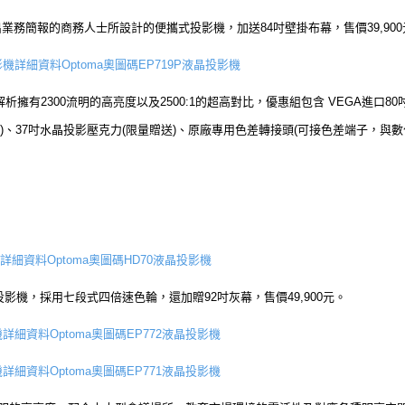
外出業務簡報的商務人士所設計的便攜式投影機，加送84吋壁掛布幕，售價39,90
Optoma奧圖碼EP719P液晶投影機
解析擁有2300流明的高亮度以及2500:1的超高對比，優惠組包含 VEGA進口80吋
0元 )、37吋水晶投影壓克力(限量贈送)、原廠專用色差轉接頭(可接色差端子，與數位
Optoma奧圖碼HD70液晶投影機
院投影機，採用七段式四倍速色輪，還加贈92吋灰幕，售價49,900元。
Optoma奧圖碼EP772液晶投影機
Optoma奧圖碼EP771液晶投影機