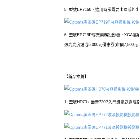
5. 型號EP7150，適用時常需要出國或
6. 型號EP719P專業商務投影機，XGA高
張高亮度燈泡5,000元優惠券(市價7,50
【新品推薦】
1. 型號HD70，最新720P入門級家庭劇