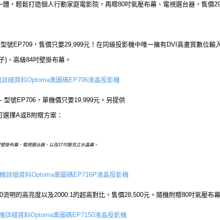
三機一體，輕鬆打造個人行動家庭電影院，再贈80吋氣壓布幕、電視選台器，售價29,
 型號EP709，售價只要29,999元！在同級投影機中唯一擁有DVI高畫質數位輸入
子)、高級84吋壁掛布幕。
Optoma奧圖碼EP706液晶投影機
─ 型號EP706，單機價只要19,999元。另提供
，可選擇A或B附贈方案：
吋壁掛布幕、電視選台器，以及37吋壓克立水晶幕。
Optoma奧圖碼EP716P液晶投影機
300流明的高亮度以及2000:1的超高對比，售價28,500元。隨機附贈80吋氣壓
Optoma奧圖碼EP7150液晶投影機