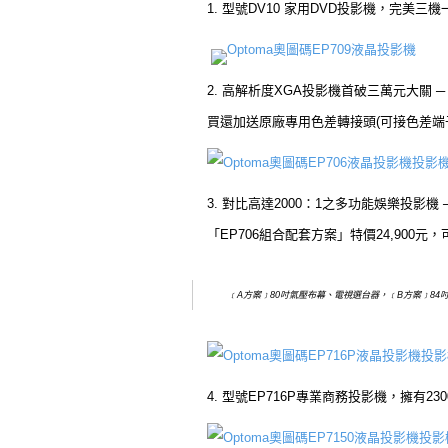
1. 型號DV10 家用DVD投影機，完美
Optoma奧圖碼EP709液晶投影機
2. 高解析度XGA投影機首破三萬元大關 ─
買還加送原廠專用色差轉接頭(可接色差端
3. 對比高達2000：1之多功能娛樂投影機 
「EP706組合配套方案」特價24,900元
﹝A方案﹞80吋氣壓布幕、電視選台器，﹝B方案﹞84
4. 型號EP716P專業商務投影機，擁有2