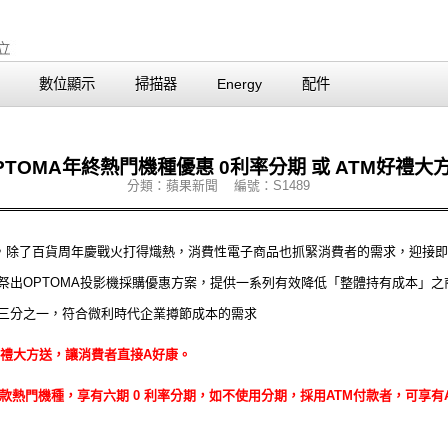
數位顯示
掃描器
Energy
配件
PTOMA年終熱門機種優惠 0利率分期 或 ATM好禮大
分類：蘋果新聞 編號：S1489
除了百貨周年慶戰火打得熾熱，消費性電子商品也抓緊消費者的需求，迎接即將來
數位蘋果網祭出OPTOMA投影機採購優惠方案，提供一系列有效降低「整體持有成本
牌的三分之一，符合微利時代企業撙節成本的需求
M好禮大方送，讓消費者直接A好康。
 下列六款熱門機種，享有六期 0 利率分期，如不使用分期，採用ATM付款者，可享有AT