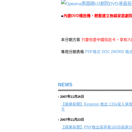
●
內建DVD播放機，輕鬆建立無線家庭劇
本分期方案
只要你是中國信託卡，享有六期
專用分期表格
PDF格式
DOC (WORD 格式
NEWS
2007年11月26日
【蘋果新聞】
Kingston 推出 133x寫入速度 1
卡
2007年11月23日
【蘋果新聞】
PNY推出高容量16GB高速S