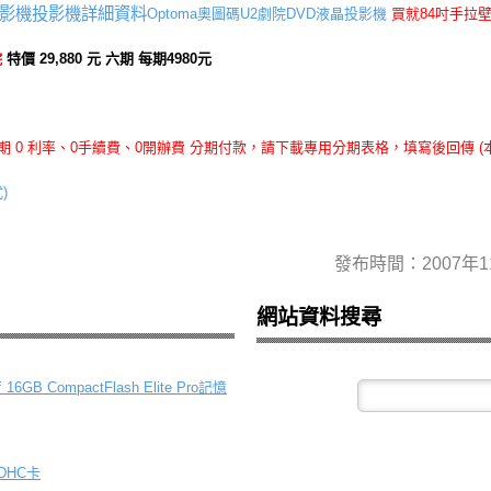
Optoma奧圖碼U2劇院DVD液晶投影機
買就84吋手拉壁
院
特價 29,880 元 六期 每期4980元
 0 利率、0手續費、0開辦費 分期付款，請下載專用分期表格，填寫後回傳 (
)
發布時間：2007年1
網站資料搜尋
6GB CompactFlash Elite Pro記憶
DHC卡