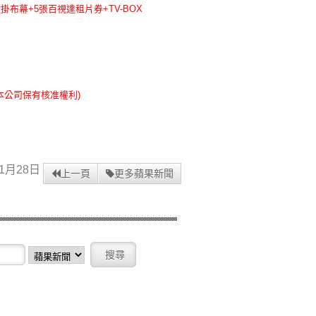
掛布幕+5張百視達租片券+TV-BOX
本公司保有核准權利)
1月28日
上一頁
更多蘋果新聞