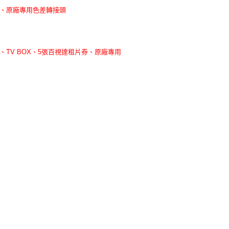
幕、原廠專用色差轉接頭
、TV BOX、5張百視達租片券、原廠專用