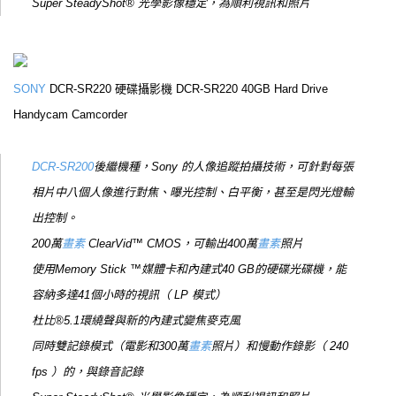
Super SteadyShot® 光學影像穩定，為順利視訊和照片
SONY
DCR-SR220 硬碟攝影機 DCR-SR220 40GB Hard Drive
Handycam Camcorder
DCR-SR200
後繼機種，Sony 的人像追蹤拍攝技術，可針對每張
相片中八個人像進行對焦、曝光控制、白平衡，甚至是閃光燈輸
出控制。
200萬
畫素
ClearVid™ CMOS，可輸出400萬
畫素
照片
使用Memory Stick ™媒體卡和內建式40 GB的硬碟光碟機，能
容納多達41個小時的視訊（ LP 模式）
杜比®5.1環繞聲與新的內建式變焦麥克風
同時雙記錄模式（電影和300萬
畫素
照片）和慢動作錄影（ 240
fps ）的，與錄音記錄