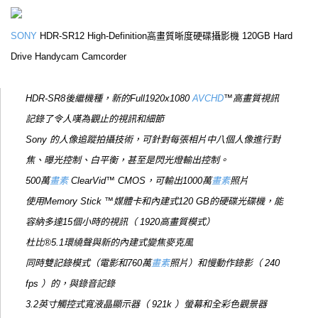
SONY
HDR-SR12
High-Definition高畫質晰度硬碟攝影機 120GB Hard
Drive Handycam Camcorder
HDR-SR8後繼機種，新的Full1920x1080
AVCHD
™高畫質視訊
記錄了令人嘆為觀止的視訊和細節
Sony 的人像追蹤拍攝技術，可針對每張相片中八個人像進行對
焦、曝光控制、白平衡，甚至是閃光燈輸出控制。
500萬
畫素
ClearVid™ CMOS，可輸出1000萬
畫素
照片
使用Memory Stick ™媒體卡和內建式120 GB的硬碟光碟機，能
容納多達15個小時的視訊（ 1920高畫質模式）
杜比®5.1環繞聲與新的內建式變焦麥克風
同時雙記錄模式（電影和760萬
畫素
照片）和慢動作錄影（ 240
fps ）的，與錄音記錄
3.2英寸觸控式寬液晶顯示器（ 921k ）螢幕和全彩色觀景器