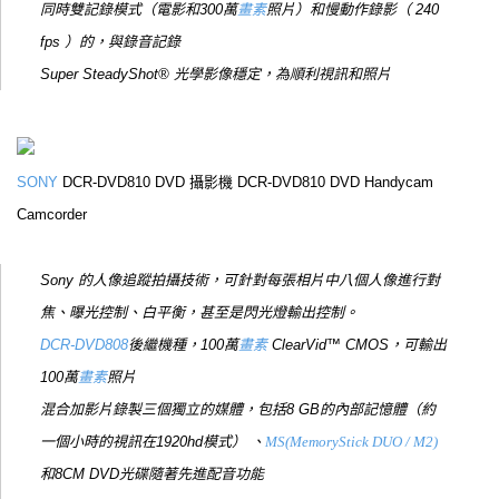
同時雙記錄模式（電影和300萬
畫素
照片）和慢動作錄影（ 240
fps ）的，與錄音記錄
Super SteadyShot® 光學影像穩定，為順利視訊和照片
SONY
DCR-DVD810 DVD 攝影機 DCR-DVD810 DVD Handycam
Camcorder
Sony 的人像追蹤拍攝技術，可針對每張相片中八個人像進行對
焦、曝光控制、白平衡，甚至是閃光燈輸出控制。
DCR-DVD808
後繼機種，100萬
畫素
ClearVid™ CMOS，可輸出
100萬
畫素
照片
混合加影片錄製三個獨立的媒體，包括8 GB的內部記憶體（約
一個小時的視訊在1920hd模式） 、
MS(MemoryStick DUO / M2)
和8CM DVD光碟隨著先進配音功能