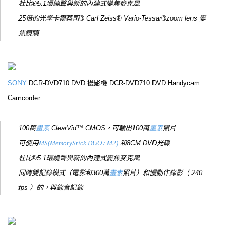
杜比®5.1環繞聲與新的內建式變焦麥克風
25倍的光學卡爾蔡司® Carl Zeiss® Vario-Tessar®zoom lens 變
焦鏡頭
SONY
DCR-DVD710 DVD 攝影機 DCR-DVD710 DVD Handycam
Camcorder
100萬
畫素
ClearVid™ CMOS，可輸出100萬
畫素
照片
可使用
MS(MemoryStick DUO / M2)
和8CM DVD光碟
杜比®5.1環繞聲與新的內建式變焦麥克風
同時雙記錄模式（電影和300萬
畫素
照片）和慢動作錄影（ 240
fps ）的，與錄音記錄