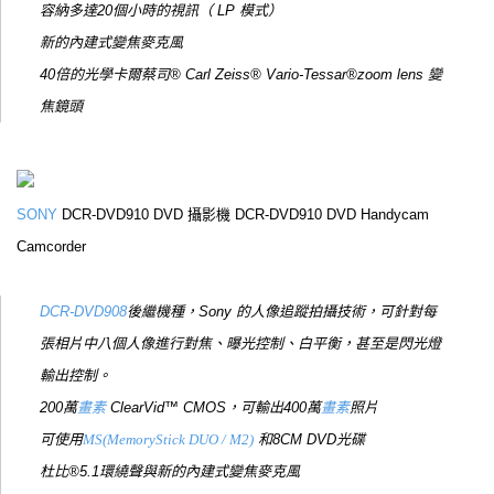
容納多達20個小時的視訊（ LP 模式）
新的內建式變焦麥克風
40倍的光學卡爾蔡司® Carl Zeiss® Vario-Tessar®zoom lens 變
焦鏡頭
SONY
DCR-DVD910 DVD 攝影機 DCR-DVD910 DVD Handycam
Camcorder
DCR-DVD908
後繼機種，Sony 的人像追蹤拍攝技術，可針對每
張相片中八個人像進行對焦、曝光控制、白平衡，甚至是閃光燈
輸出控制。
200萬
畫素
ClearVid™ CMOS，可輸出400萬
畫素
照片
可使用
MS(MemoryStick DUO / M2)
和8CM DVD光碟
杜比®5.1環繞聲與新的內建式變焦麥克風