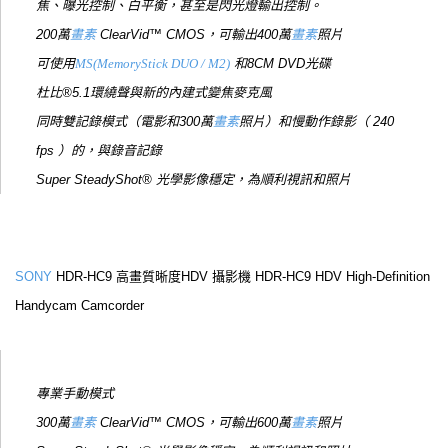
焦、曝光控制、白平衡，甚至是閃光燈輸出控制。
200萬
畫素
ClearVid™ CMOS，可輸出400萬
畫素
照片
可使用
MS(MemoryStick DUO / M2)
和8CM DVD光碟
杜比®5.1環繞聲與新的內建式變焦麥克風
同時雙記錄模式（電影和300萬
畫素
照片）和慢動作錄影（ 240
fps ）的，與錄音記錄
Super SteadyShot® 光學影像穩定，為順利視訊和照片
SONY
HDR-HC9 高畫質晰度HDV 攝影機 HDR-HC9 HDV High-Definition
Handycam Camcorder
專業手動模式
300萬
畫素
ClearVid™ CMOS，可輸出600萬
畫素
照片