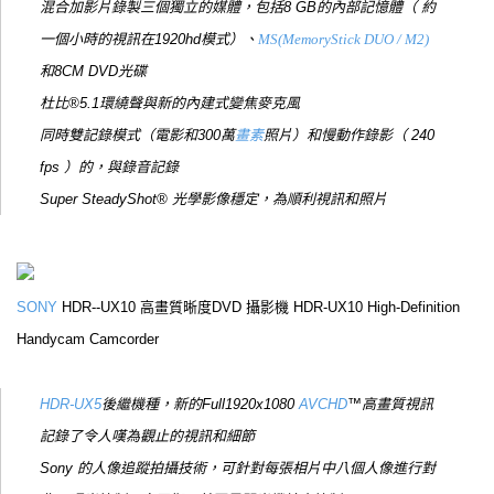
混合加影片錄製三個獨立的媒體，包括8 GB的內部記憶體（ 約
一個小時的視訊在1920hd模式）、
MS(MemoryStick DUO / M2)
和8CM DVD光碟
杜比®5.1環繞聲與新的內建式變焦麥克風
同時雙記錄模式（電影和300萬
畫素
照片）和慢動作錄影（ 240
fps ）的，與錄音記錄
Super SteadyShot® 光學影像穩定，為順利視訊和照片
SONY
HDR--UX10 高畫質晰度DVD 攝影機 HDR-UX10 High-Definition
Handycam Camcorder
HDR-UX5
後繼機種，新的Full1920x1080
AVCHD
™高畫質視訊
記錄了令人嘆為觀止的視訊和細節
Sony 的人像追蹤拍攝技術，可針對每張相片中八個人像進行對