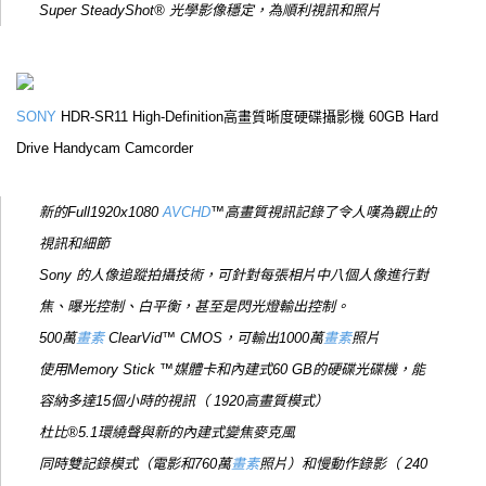
Super SteadyShot® 光學影像穩定，為順利視訊和照片
SONY
HDR-SR11 High-Definition高畫質晰度硬碟攝影機 60GB Hard
Drive Handycam Camcorder
新的Full1920x1080
AVCHD
™高畫質視訊記錄了令人嘆為觀止的
視訊和細節
Sony 的人像追蹤拍攝技術，可針對每張相片中八個人像進行對
焦、曝光控制、白平衡，甚至是閃光燈輸出控制。
500萬
畫素
ClearVid™ CMOS，可輸出1000萬
畫素
照片
使用Memory Stick ™媒體卡和內建式60 GB的硬碟光碟機，能
容納多達15個小時的視訊（ 1920高畫質模式）
杜比®5.1環繞聲與新的內建式變焦麥克風
同時雙記錄模式（電影和760萬
畫素
照片）和慢動作錄影（ 240