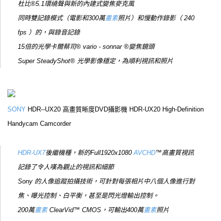
杜比®5.1環繞聲與新的內建式變焦麥克風
同時雙記錄模式（電影和300萬
畫素
照片）和慢動作錄影（ 240
fps ）的，與錄音記錄
15倍的光學卡爾蔡司® vario - sonnar ®變焦鏡頭
Super SteadyShot® 光學影像穩定，為順利視訊和照片
SONY
HDR--UX20 高畫質晰度DVD攝影機 HDR-UX20 High-Definition
Handycam Camcorder
HDR-UX7
後繼機種，新的Full1920x1080
AVCHD
™高畫質視訊
記錄了令人嘆為觀止的視訊和細節
Sony 的人像追蹤拍攝技術，可針對每張相片中八個人像進行對
焦、曝光控制、白平衡，甚至是閃光燈輸出控制。
200萬
畫素
ClearVid™ CMOS，可輸出400萬
畫素
照片