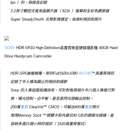
fps ）的，與錄音記錄
3.2英寸觸控式寬液晶顯示器（ 921k ）螢幕和全彩色觀景器
Super SteadyShot® 光學影像穩定，為順利視訊和照片
SONY
HDR-SR10 High-Definition高畫質晰度硬碟攝影機 40GB Hard
Drive Handycam Camcorder
HDR-SR5後繼機種，新的Full1920x1080
AVCHD
™高畫質視訊
記錄了令人嘆為觀止的視訊和細節
Sony 的人像追蹤拍攝技術，可針對每張相片中八個人像進行對
焦、曝光控制、白平衡，甚至是閃光燈輸出控制。
200萬
畫素
ClearVid™ CMOS，可輸出400萬
畫素
照片
使用Memory Stick ™媒體卡和內建式40 GB的硬碟光碟機，能
容納多達15個小時的視訊（ 1920高畫質模式）