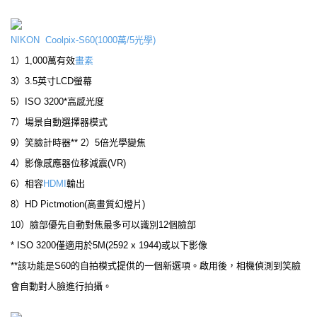
NIKON Coolpix-S60(1000萬/5光學)
1）1,000萬有效
畫素
3）3.5英寸LCD螢幕
5）ISO 3200*高感光度
7）場景自動選擇器模式
9）笑臉計時器** 2）5倍光學變焦
4）影像感應器位移減震(VR)
6）相容
HDMI
輸出
8）HD Pictmotion(高畫質幻燈片)
10）臉部優先自動對焦最多可以識別12個臉部
* ISO 3200僅適用於5M(2592 x 1944)或以下影像
**該功能是S60的自拍模式提供的一個新選項。啟用後，相機偵測到笑臉
會自動對人臉進行拍攝。