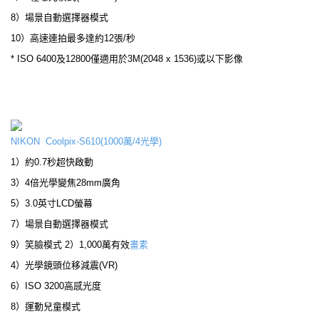
8）場景自動選擇器模式
10）高速連拍最多達約12張/秒
* ISO 6400及12800僅適用於3M(2048 x 1536)或以下影像
NIKON Coolpix-S610(1000萬/4光學)
1）約0.7秒超快啟動
3）4倍光學變焦28mm廣角
5）3.0英寸LCD螢幕
7）場景自動選擇器模式
9）笑臉模式 2）1,000萬有效
畫素
4）光學鏡頭位移減震(VR)
6）ISO 3200高感光度
8）運動兒童模式