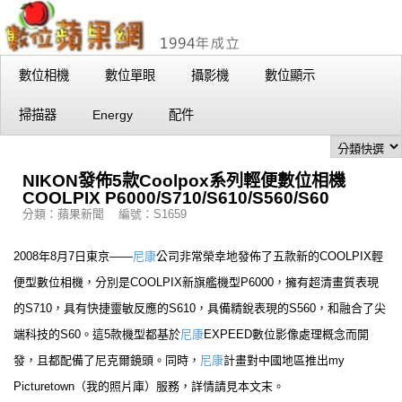
數位相機
數位單眼
攝影機
數位顯示
掃描器
Energy
配件
NIKON發佈5款Coolpox系列輕便數位相機
COOLPIX P6000/S710/S610/S560/S60
分類：蘋果新聞 編號：S1659
2008年8月7日東京――
尼康
公司非常榮幸地發佈了五款新的COOLPIX輕
便型數位相機，分別是COOLPIX新旗艦機型P6000，擁有超清畫質表現
的S710，具有快捷靈敏反應的S610，具備精銳表現的S560，和融合了尖
端科技的S60。這5款機型都基於
尼康
EXPEED數位影像處理概念而開
發，且都配備了尼克爾鏡頭。同時，
尼康
計畫對中國地區推出my
Picturetown（我的照片庫）服務，詳情請見本文末。