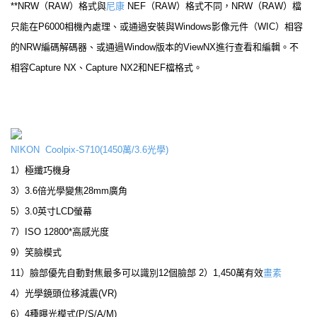
**NRW（RAW）格式與
尼康
NEF（RAW）格式不同，NRW（RAW）檔
只能在P6000相機內處理、或通過安裝與Windows影像元件（WIC）相容
的NRW編碼解碼器、或通過Window版本的ViewNX進行查看和編輯。不
相容Capture NX、Capture NX2和NEF檔格式。
NIKON Coolpix-S710(1450萬/3.6光學)
1）極纖巧機身
3）3.6倍光學變焦28mm廣角
5）3.0英寸LCD螢幕
7）ISO 12800*高感光度
9）笑臉模式
11）臉部優先自動對焦最多可以識別12個臉部 2）1,450萬有效
畫素
4）光學鏡頭位移減震(VR)
6）4種曝光模式(P/S/A/M)