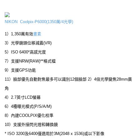
NIKON Coolpix-P6000(1350萬/4光學)
1）1,350萬有效
畫素
3）光學鏡頭位移減震(VR)
5）ISO 6400*高感光度
7）支援NRW(RAW)**格式檔
9）支援GPS功能
11）臉部優先自動對焦最多可以識別12個臉部 2）4倍光學變焦28mm廣
角
4）2.7英寸LCD螢幕
6）4種曝光模式(P/S/A/M)
8）內建COOLPIX優化校準
10）支援外接閃光燈和轉換鏡
* ISO 3200及6400僅適用於3M(2048 x 1536)或以下影像