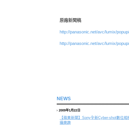
原廠新聞稿
http://panasonic.net/avc/lumix/popup
http://panasonic.net/avc/lumix/popup
NEWS
2009年1月22日
【蘋果新聞】
Sony全新Cyber-sho
攝樂趣