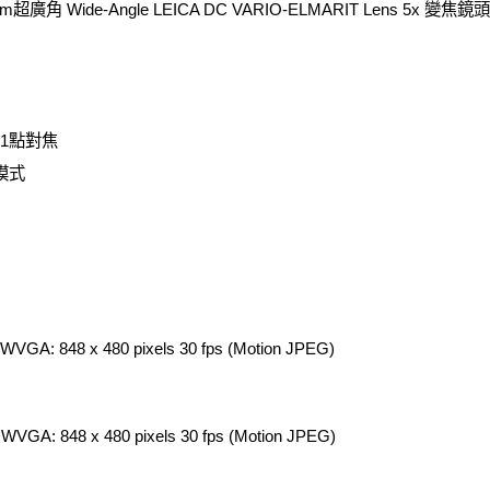
m超廣角 Wide-Angle LEICA DC VARIO-ELMARIT Lens 5x 變焦鏡頭
，11點對焦
動畫模式
GA: 848 x 480 pixels 30 fps (Motion JPEG)
GA: 848 x 480 pixels 30 fps (Motion JPEG)