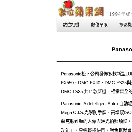
數位相機
數位單眼
攝影機
Panas
Panasonic松下公司發佈多款新型L
FX550、DMC-FX40、DMC-FS
DMC-LS85 共11款新機，相當齊
Panasonic iA (Intelli
Mega O.I.S.光學防手震、
鬆克服難纏的人像與逆光拍照煩惱，
功能」，只需輕按快門，對焦框就會