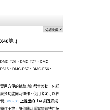
40等..)
C-TZ6、DMC-TZ7、DMC-
15、DMC-FS7、DMC-FS6、
A模式，所有實用方便的輔助功能都會啓動：包括
。這麼多功能同時運作，使用者尤可以輕
新機
上推出的「AF鎖定追縱
DMC-LX3
地鎖住不放，讓你隨時掌握關鍵快門按