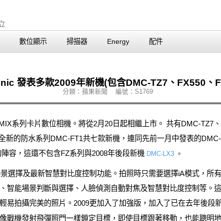
數位顯示
掃描器
Energy
配件
onic 發表多款2009年新機(包含DMC-TZ7、FX550、FX
分類：蘋果新聞 編號：S1769
UMIX系列卡片數位相機。將從2月20日起相繼上市。 共有DMC-TZ7、DM
25與全新的防水系列DMC-FT1共七款新機，連同先前一月中發表的DMC-FS
全的陣容，這還不包含FZ系列與2008年後段新機
DMC-LX3
。
gent Auto) 自動場景選擇及最新智慧對比度控制功能。拍照時只需要選擇i
高增感ISO、智能場景判斷與選擇、人臉偵測自動對焦及智慧對比度控制等
輕易拍攝完美的照片。2009更加入了加強版，加入了已在去年後段
像戰機發射飛彈照門一樣鎖定目標，即使目標跟著移動，也能聰明