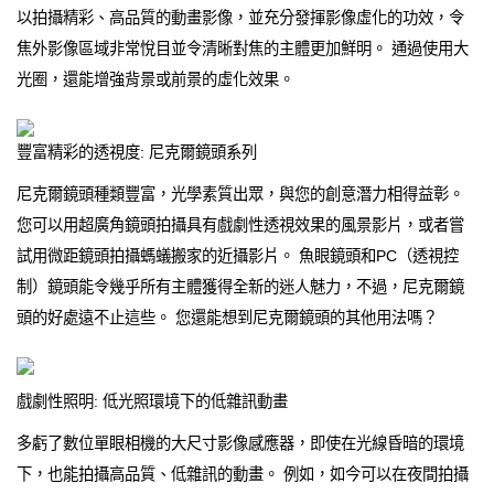
以拍攝精彩、高品質的動畫影像，並充分發揮影像虛化的功效，令
焦外影像區域非常悅目並令清晰對焦的主體更加鮮明。 通過使用大
光圈，還能增強背景或前景的虛化效果。
豐富精彩的透視度: 尼克爾鏡頭系列
尼克爾鏡頭種類豐富，光學素質出眾，與您的創意潛力相得益彰。
您可以用超廣角鏡頭拍攝具有戲劇性透視效果的風景影片，或者嘗
試用微距鏡頭拍攝螞蟻搬家的近攝影片。 魚眼鏡頭和PC（透視控
制）鏡頭能令幾乎所有主體獲得全新的迷人魅力，不過，尼克爾鏡
頭的好處遠不止這些。 您還能想到尼克爾鏡頭的其他用法嗎？
戲劇性照明: 低光照環境下的低雜訊動畫
多虧了數位單眼相機的大尺寸影像感應器，即使在光線昏暗的環境
下，也能拍攝高品質、低雜訊的動畫。 例如，如今可以在夜間拍攝