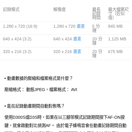
記錄模式
解像度
最長
最大檔案尺
記錄
寸（近似
時間
值）
1,280 x 720 (16:9)
1,280 x 720
畫素
5 分
845 MB
鐘
640 x 424 (3:2)
640 x 424
畫素
20 分
1,125 MB
鐘
320 x 216 (3:2)
320 x 216
畫素
20 分
675 MB
鐘
• 動畫數據的壓縮和檔案格式是什麼？
壓縮格式： 動態JPEG，檔案格式： AVI
• 能在記錄動畫期間自動對焦嗎？
使用D300S或D3S時，如果在以三腳架模式記錄期間按下AF-ON按
鍵，就會啟動對比偵測AF。 由於電子蜂鳴音會在動畫記錄期間自動