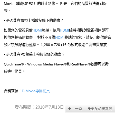
Movie（動態JPEG）的靜止影像。 但是，它們的品質無法得到保
證。
• 是否能在電視上播放記錄下的動畫？
如果您的電視具備
HDMI
終端，使用
HDMI
線將相機與電視相連即可
撥放您拍攝的動畫。 對於不具備
HDMI
終端的電視，請使用提供的音
頻／視訊線進行連接。 1,280 x 720 (16:9)模式最適合高畫質撥放。
• 是否能在PC螢幕上撥放記錄的動畫？
QuickTime®、Windows Media Player®和RealPlayer®軟體可以撥
放這些動畫。
資料來源：
D-Movie專屬網頁
發布時間：2010年7月13日
上一頁
更多蘋果新聞