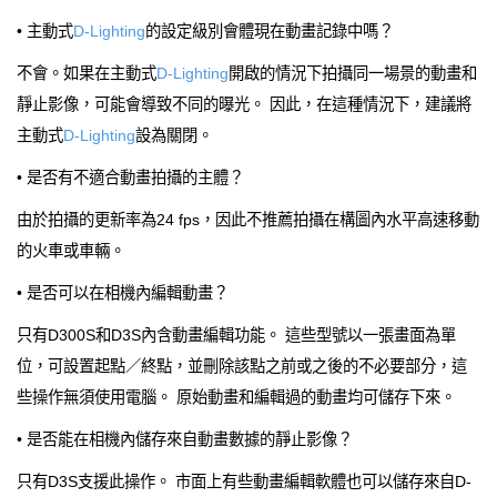
• 主動式
D-Lighting
的設定級別會體現在動畫記錄中嗎？
不會。如果在主動式
D-Lighting
開啟的情況下拍攝同一場景的動畫和
靜止影像，可能會導致不同的曝光。 因此，在這種情況下，建議將
主動式
D-Lighting
設為關閉。
• 是否有不適合動畫拍攝的主體？
由於拍攝的更新率為24 fps，因此不推薦拍攝在構圖內水平高速移動
的火車或車輛。
• 是否可以在相機內編輯動畫？
只有D300S和D3S內含動畫編輯功能。 這些型號以一張畫面為單
位，可設置起點／終點，並刪除該點之前或之後的不必要部分，這
些操作無須使用電腦。 原始動畫和編輯過的動畫均可儲存下來。
• 是否能在相機內儲存來自動畫數據的靜止影像？
只有D3S支援此操作。 市面上有些動畫編輯軟體也可以儲存來自D-