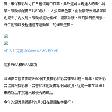
度，確保攝影師可在各種環境中作業，此外還可呈現迷人的虛化背
景。該鏡頭配備三片ED鏡片，大張降低色散，而藝康奈米結晶塗層
則減少了內反射。該鏡頭還配備VR II減震系統，是拍攝自然風景、
野生動物以及極速體育運動項目的理想選擇。
AF-S 尼克爾 300mm f/2.8G ED VR II
關於EISA和EISA獎項
歐洲影音協會由歐洲50個主要攝影和影音雜誌組成。每年，歐洲影
音協會根據影像，音響和移動設備等不同類別，從前一年在歐洲上
市的新品中挑選出最優秀的產品。
今年的頒獎典禮將於9月3日在德國柏林舉行。