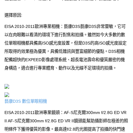
選擇原因:
EISA 2010-2011歐洲專業相機：藝康D3S藝康D3S非常靈敏，它可
以在肉眼難以看清的環境下進行對焦和拍攝。雖然如今大多數的數
位單眼相機都具備高ISO感光度設置，但是D3S的高ISO感光度設定
所取得的效果極為優異，具備低雜訊與豐富細節的優點。D3S相機
配備超快的EXPEED影像處理系統、超長電池壽命和優質嚴密的機
身構造，適合進行專業體育、動作以及光線不足環境的拍攝。
藝康D3S 數位單眼相機
EISA 2010-2011歐洲專業鏡頭：AF-S尼克爾300mm f/2.8G ED VR
II AF-S尼克爾300mm f/2.8G ED VR II鏡頭能幫助攝影師在極差的照
明條件下獲得優質的影像。最高達f/2.8的光圈提高了拍攝的快門速