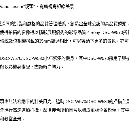
rio-Tessar"鏡頭*，寬廣視角記錄美景
厚的造詣和嚴格的品質管理體系，創造出全球公認的高品質鏡頭。其中，"V
拍攝的影像得以精彩展現優秀的影像品質。Sony DSC-W570搭載了
mm，與傳統數位相機搭載的35mm鏡頭相比，可以容納下更多的景色，
C-W570/DSC-W530小巧緊湊的機身，其中DSC-W570採用
頭環與多彩機身搭配，盡顯時尚魅力。
也無法容納下的壯美風光，這時DSC-W570/DSC-W530的掃
會進行高速連續拍攝，然後接合所拍圖片以構成單張全景影像。其
和教堂全景。