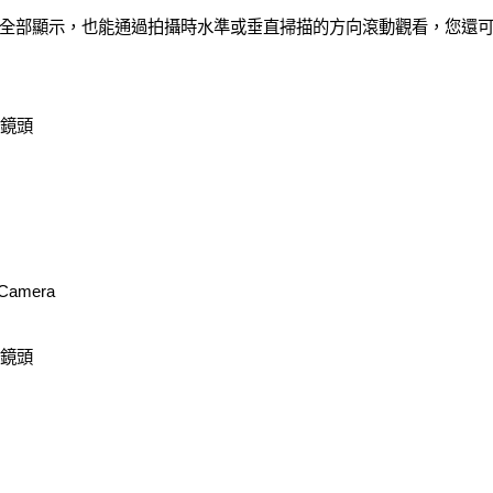
全部顯示，也能通過拍攝時水準或垂直掃描的方向滾動觀看，您還
mm鏡頭
 Camera
mm鏡頭