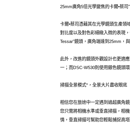
25mm廣角5倍光學變焦的卡爾•蔡司"Va
卡爾•蔡司憑藉其在光學鏡頭生產領域深
對比度以及對色彩細緻入微的表現，使得
Tessar"鏡頭，廣角端達到25
此外，改進的鏡頭外觀設計也更適應DS
一；而DSC-W530則使用銀色鏡
掃描全景模式*，全景大片盡收眼底
相信您在旅途中一定遇到過超廣角鏡頭
您只需將相機水準或垂直掃描，相機
情，垂直掃描可幫助您輕鬆捕捉高塔