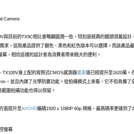
al Camera
X100V與目前的TX9C相比會略顯圓潤一些，特別是經典的鏡頭滑蓋
需求，這款產品提供了銀色、黑色和紅色版本可以選擇。而該產品
CD 螢幕，相信這樣的設計會為消費者帶來極大的便利。
C- TX100V身上配的背照式CMOS感測器
畫素
值已經提升至1620萬
100mm，並且內建了光學防震功能。從拍攝模式上來看，它不但具備
動態範圍拍攝功能也得以保留。
能方面提升至
AVCHD
編碼1920 x 1080P 60p 規格，最高碼率更達
觸控螢幕