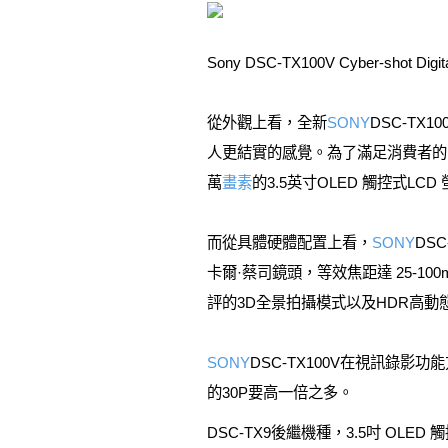
Sony DSC-TX100V Cyber-shot Digit
從外觀上看，全新
SONY
DSC-T
人更結實的感覺。為了滿足消費者的
萬
畫素
的3.5英寸OLED 觸控式L
而從具體硬體配置上看，
SONY
DS
卡爾·蔡司鏡頭，等效焦距達 25-
評的3D全景拍攝模式以及HDR高
SONY
DSC-TX100V在視訊錄影功
的30P要高一倍之多。
DSC-TX9後繼機種，3.5吋 OLED 