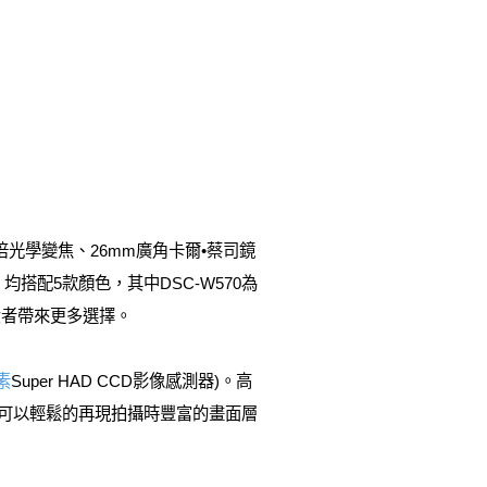
倍光學變焦、26mm廣角卡爾•蔡司鏡
搭配5款顏色，其中DSC-W570為
費者帶來更多選擇。
素
Super HAD CCD影像感測器)。高
，可以輕鬆的再現拍攝時豐富的畫面層