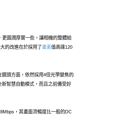
設計，更圓潤厚實一些，讓相機的整體給
最大的改進在於採用了
畫素
值高達120
。在鏡頭方面，依然採用4倍光學變焦的
了全新智慧自動模式，而且之前備受好
到了28Mbps，其畫面流暢度比一般的DC