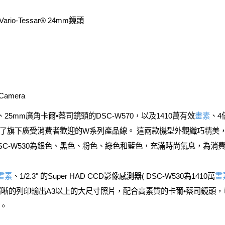
Vario-Tessar® 24mm鏡頭
 Camera
25mm廣角卡爾•蔡司鏡頭的DSC-W570，以及1410萬有效
畫素
、4
擴展了旗下廣受消費者歡迎的W系列產品線。 這兩款機型外觀纖巧精美，均
SC-W530為銀色、黑色、粉色、綠色和藍色，充滿時尚氣息，為消
畫素
、1/2.3" 的Super HAD CCD影像感測器( DSC-W530為1410萬
畫
清晰的列印輸出A3以上的大尺寸照片，配合高素質的卡爾•蔡司鏡頭
。