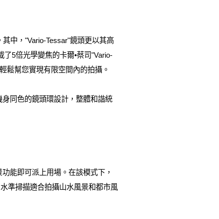
ario-Tessar"鏡頭更以其高
5倍光學變焦的卡爾•蔡司"Vario-
亦可輕鬆幫您實現有限空間內的拍攝。
了與機身同色的鏡頭環設計，整體和諧統
描全景功能即可派上用場。在該模式下，
中水準掃描適合拍攝山水風景和都市風