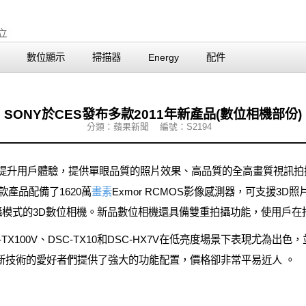
數位顯示
掃描器
Energy
配件
SONY於CES發布多款2011年新產品(數位相機部份)
分類：蘋果新聞 編號：S2194
也在不斷提升用戶體驗，提供單眼品質的照片效果、高品質的全高畫質視訊
產品配備了1620萬
畫素
Exmor RCMOS影像感測器，可支援3
攝模式的3D數位相機。新品數位相機還具備雙重拍攝功能，使用戶在
SC-TX100V、DSC-TX10和DSC-HX7V在低亮度場景下表現尤
影新技術的愛好者們提供了強大的功能配置，價格卻非常平易近人 。