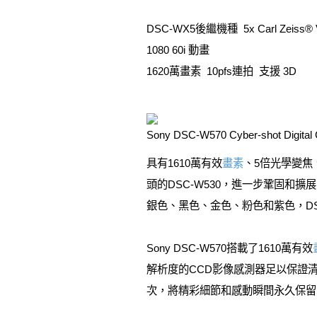
DSC-WX5後繼機種 5x Carl Zeiss® 
1080 60i 動畫
1620萬畫素 10pfs連拍 支援 3D
Sony DSC-W570 Cyber-shot Digital
具有1610萬有效
畫素
、5倍光學變焦、
頭的DSC-W530，進一步鞏固和
銀色、黑色、金色、粉色和紫色，D
Sony DSC-W570搭載了1610萬有效
解析度的CCD影像感測器足以保證
次，將精彩細節和感動瞬間永久保留