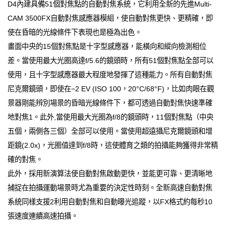
D4內建具備51個對焦點的自動對焦系統，它利用全新的先進Multi-
CAM 3500FX自動對焦感應器模組，使自動對焦更快、更精確，即
使在昏暗的光線條件下表現也是極為出色。
畫面中央的15個對焦點是十字型感應器，能橫向和縱向檢測相位
差。當使用最大光圈高達f/5.6的鏡頭時，所有51個對焦點全部可以
使用，且十字型感應器最大程度地發揮了這種能力。所有自動對焦
尼克爾鏡頭，即使在−2 EV (ISO 100，20°C/68°F)，比如肉眼在觀
景器剛能辨別場景的昏暗光線條件下，都可透過自動對焦快速準確
地對焦1。此外,當使用最大光圈為f/8的鏡頭時，11個對焦點（中央
五個，兩側各三個）全部可以使用。當使用超遠攝尼克爾鏡頭和增
距鏡(2.0x)，光圈值達到f/8時，這使體育之類的拍攝能夠獲得非常精
確的對焦。
此外，採用新演算法使自動對焦啟動更快，並能更可靠、更清晰地
捕捉在拍攝運動場景時尤為重要的決定性時刻。全新高速自動對焦
系統同樣支援2利用自動對焦和自動曝光追蹤，以FX格式約每秒10
張速度連續高速拍攝。