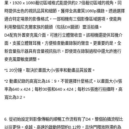
果，1920 x 1080裁切區域格式能提供約2.7倍裁切區域的視角，同
時提供出色的視訊品質和細節，獲得全高畫質1080p攝錄。透過選擇
適合特定場景的影像格式，一部相機有三個影像區域選項，使能夠
利用整個尼克爾家族的鏡頭（包括DX鏡頭）靈活拍攝。
D4配有外置麥克風介面，可進行立體聲收音。該相機還提供耳機介
面，支援立體聲耳機，方便檢查動畫錄製的聲音。更重要的是，全
新音量指示器具有音量視訊指示，即使是在錄製過程中還允許進行
麥克風靈敏度調整。
*1 20分鐘，取決於畫面大小/張率和動畫品質設置。
*2 動畫記錄的高寬比為16：9，不管選擇什麼格式。以畫面大小/張
率為640 x 424；每秒30張和640 x 424；每秒25張進行拍攝時，高
寬比為3:2。
6. 從初始設定到影像傳輸的順暢工作流程有了D4，整個拍攝流程比
以往更快。卓越、高速的啟動時間約0.12秒，且快門釋放時滯約為