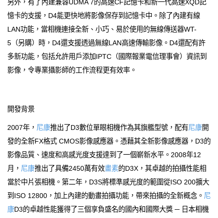
另外，有了內建兼容UDMA 7的高速CF記憶卡和新一代高速XQD記
憶卡的支援，D4能更快地將影像保存到記憶卡中。除了內建有線
LAN功能，當相機連接全新、小巧、易於使用的無線傳送器WT-
5（另購）時，D4還支援透過無線LAN高速傳輸影像。D4還配有許
多新功能，包括允許用戶添加IPTC（國際報業電信理事會）資訊到
影像，令專業攝影師的工作流程更有效率。
開發背景
2007年，
尼康
推出了D3數位單眼相機作為其旗艦型號，配有
尼康
開
發的全新FX格式 CMOS影像感應器。憑藉其全新影像感應器，D3的
影像品質、速度和高感光度支援達到了一個嶄新水平。2008年12
月，
尼康
推出了具備2450萬有效
畫素
的D3X，其卓越的拍攝性能相
當於中片張相機。第二年，D3S將標準感光度的範圍從ISO 200擴大
到ISO 12800，加上內建的動畫拍攝功能，帶來拍攝的全新概念。
尼
康
D3的卓越性能獲得了三個享負盛名的國內和國際大獎 ─ 日本相機