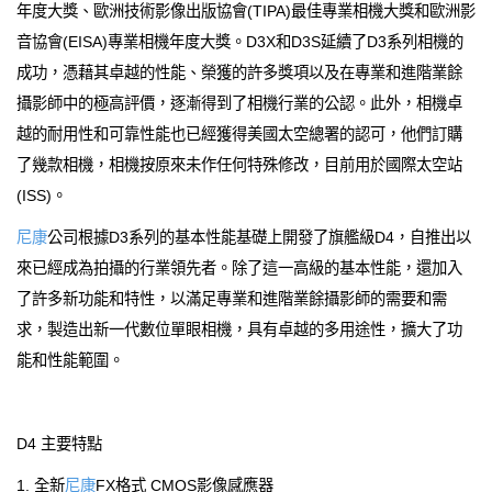
年度大獎、歐洲技術影像出版協會(TIPA)最佳專業相機大獎和歐洲影
音協會(EISA)專業相機年度大獎。D3X和D3S延續了D3系列相機的
成功，憑藉其卓越的性能、榮獲的許多獎項以及在專業和進階業餘
攝影師中的極高評價，逐漸得到了相機行業的公認。此外，相機卓
越的耐用性和可靠性能也已經獲得美國太空總署的認可，他們訂購
了幾款相機，相機按原來未作任何特殊修改，目前用於國際太空站
(ISS)。
尼康
公司根據D3系列的基本性能基礎上開發了旗艦級D4，自推出以
來已經成為拍攝的行業領先者。除了這一高級的基本性能，還加入
了許多新功能和特性，以滿足專業和進階業餘攝影師的需要和需
求，製造出新一代數位單眼相機，具有卓越的多用途性，擴大了功
能和性能範圍。
D4 主要特點
1. 全新
尼康
FX格式 CMOS影像感應器