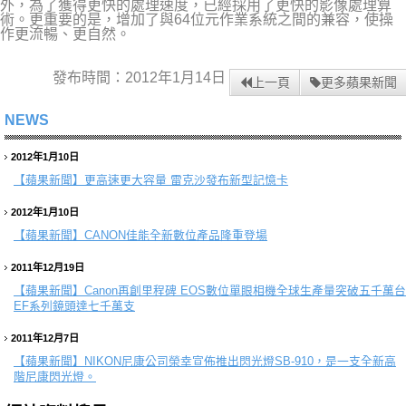
外，為了獲得更快的處理速度，已經採用了更快的影像處理算
術。更重要的是，增加了與64位元作業系統之間的兼容，使操
作更流暢、更自然。
發布時間：2012年1月14日
上一頁
更多蘋果新聞
NEWS
2012年1月10日
【蘋果新聞】
更高速更大容量 雷克沙發布新型記憶卡
2012年1月10日
【蘋果新聞】
CANON佳能全新數位產品隆重登場
2011年12月19日
【蘋果新聞】
Canon再創里程碑 EOS數位單眼相機全球生產量突破五千萬台
EF系列鏡頭達七千萬支
2011年12月7日
【蘋果新聞】
NIKON尼康公司榮幸宣佈推出閃光燈SB-910，是一支全新高
階尼康閃光燈。