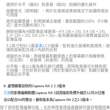
適用於水平（橫向）和垂直（縱向）拍攝的優化操作
按鍵背光（照明器），用於在昏暗或黑暗情況下拍攝時增加
可視度
高性能觀景器，利用玻璃五棱鏡，畫張範圍約100%（FX格
式）放大倍數約為0.7x
靜態拍攝有4個影像區域選項—FX (36 × 24), 5:4 (30 × 24),
1.2× (30 × 20), DX (24 × 16)—配有觀景器指示燈標識當前的
影像區域
3.2英寸約92.1萬
畫素
LCD螢幕，配有強化玻璃和寬視角；玻
璃和面板配合減少內部的反射
虛擬的水平線，透過螢幕和觀景器上的螢幕顯示相機側傾
（左右倒）、前後傾（前後倒）的角度
白平衡，能以1萬為單位進行調整；即時取景模式中靜態照
片拍攝，分別針對於拍攝（用於影像的白平衡）和顯示器螢
幕指定白平衡
8. 處理顯著加快的Capture NX 2 2.3版本
尼康
的影像編輯軟體Capture NX 2試用版和免費升級於12月20日推
出以配合D4的推出。最新版本為Capture NX 2之2.3版本。
除了提供影像編輯功能，允許使用者透過直觀操作達到預期效果