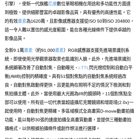
引擎），使新一代旗艦
尼康
數位單眼相機在用途和多功能性方面達
到極致，提供細節豐富的卓越影像品質，具有優秀的高速性能。它
的有效
畫素
為1620萬，且影像感應器支援從ISO 50到ISO 204800，
這一令人難以置信的感光度範圍，能在各種光線條件下提供卓越的
影像品質。
全新9.1萬
畫素
（約91,000
畫素
）RGB感應器支援先進場景識別系
統，即使使用光學觀景器取景也能識別人臉。此外，先進場景識別
系統顯著改善了自動對焦、自動曝光、
i-TTL
閃光燈控制和自動白平
衡(AWB)控制的精確度。具有51個對焦點的自動對焦系統經過改
良，自動對焦啟動得更快，且更能夠在照明不足的情況下檢測和對
焦拍攝主體。此外，當使用最大光圈為f/8的鏡頭時，11個對焦點全
部可以使用。所有這一切代表當超遠攝尼克爾鏡頭和增距境(2.0x)一
起使用時，自動對焦更精確。多區域模式全高畫質D-movie動畫拍攝
功能，能以每秒30張的速度拍攝全高畫質動畫，並提供三種動畫拍
攝格式，以供根據拍攝條件或創作想法進行選擇。