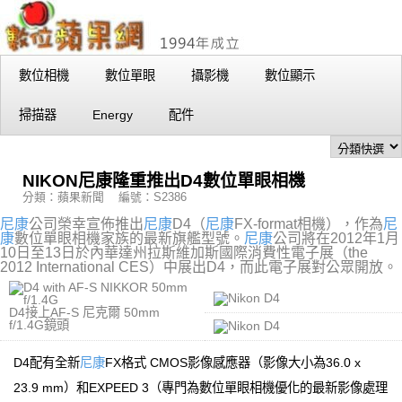
數位相機
數位單眼
攝影機
數位顯示
掃描器
Energy
配件
NIKON尼康隆重推出D4數位單眼相機
分類：蘋果新聞 編號：S2386
尼康
公司榮幸宣佈推出
尼康
D4（
尼康
FX-format相機），作為
尼
康
數位單眼相機家族的最新旗艦型號。
尼康
公司將在2012年1月
10日至13日於內華達州拉斯維加斯國際消費性電子展（the
2012 International CES）中展出D4，而此電子展對公眾開放。
D4接上AF-S 尼克爾 50mm
f/1.4G鏡頭
D4配有全新
尼康
FX格式 CMOS影像感應器（影像大小為36.0 x
23.9 mm）和EXPEED 3（專門為數位單眼相機優化的最新影像處理