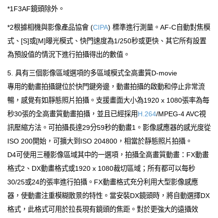
*1F3AF鏡頭除外。
*2根據相機與影像產品協會 (
CIPA
) 標準進行測量。AF-C自動對焦模
式、[S]或[M]曝光模式、快門速度為1/250秒或更快、其它所有設置
為預設值的情況下進行拍攝得出的數值。
5. 具有三個影像區域選項的多區域模式全高畫質D-movie
專用的動畫拍攝鍵位於快門鍵旁邊，動畫拍攝的啟動和停止非常流
暢，感覺有如靜態照片拍攝。支援畫面大小為1920 x 1080張率為每
秒30張的全高畫質動畫拍攝，並且已經採用
H.264
/MPEG-4 AVC視
訊壓縮方法。可拍攝長達29分59秒的動畫1。影像感應器的感光度從
ISO 200開始，可擴大到ISO 204800，相當於靜態照片拍攝。
D4可使用三種影像區域其中的一選項，拍攝全高畫質動畫：FX動畫
格式2、DX動畫格式或1920 x 1080裁切區域；所有都可以每秒
30/25或24的張率進行拍攝。FX動畫格式充分利用大型影像感應
器，使動畫注重模糊散景的特性。當安裝DX鏡頭時，將自動選擇DX
格式，此格式可用於拉長現有鏡頭的焦距。對於更強大的遠攝效