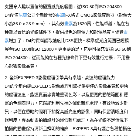
支援令人難以置信的極寬感光度範圍，從ISO 50到ISO 204800
D4配備
尼康
公司全新開發的
尼康
FX格式 CMOS影像感應器（影像大
小為36.0 x 23.9 mm），其有效
畫素
為1620萬，性能卓越，能在各
種難以置信的光線條件下，提供出色的解像力和影像品質。儘管
畫
素
增加了，D4的資料讀取速度比D3S更快。標準感光度範圍已經擴
展至ISO 100到ISO 12800。更重要的是，它更可擴充支援ISO 50到
ISO 204800，從而能夠在各種光線條件下更有效進行拍攝，不用擔
心影響影像品質。
2. 全新EXPEED 3影像處理引擎具有卓越、高速的處理能力
D4的全新內建EXPEED 3影像處理引擎提供更佳的影像品質和更快
的處理速度，能逼真而忠實地重現色彩，以及更寬的動態範圍和豐
富的色調表現力。它還能利用先進的減低雜訊處理，有效地減少雜
訊，以便在昏暗的照明下捕捉高感光度的影像，同時保留清晰度和
銳利度。專為動畫拍攝設計的減低雜訊處理，為在光線不足情況下
拍攝的動畫保持清新且鮮明的輪廓。EXPEED 3具有適合各種拍攝任