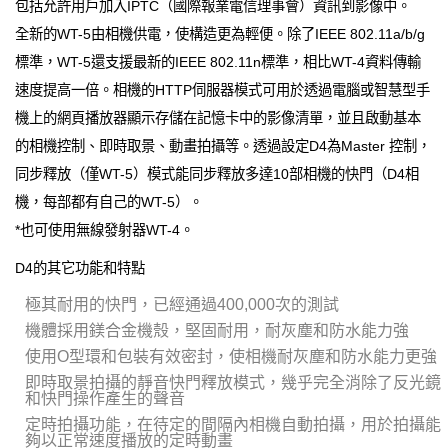
包括允許用戶加入IPTC（國際報業電信理事會）資訊到影像中。
全新的WT-5由相機供電，使構造更為輕便。除了IEEE 802.11a/b/g
標準，WT-5還支援最新的IEEE 802.11n標準，相比WT-4資料傳輸
速度提高一倍。相機的HTTP伺服器模式可用於透過電腦或智慧型手
機上的網頁播放器顯示存儲在記憶卡中的影像清單，並且啟動基本
的相機控制、即時取景、動畫拍攝等。透過設定D4為Master 控制，
同步釋放（僅WT-5）模式能同步釋放多達10部相機的快門（D4相
機，每部都有自己的WT-5）。
*也可使用無線發射器WT-4。
D4的其它功能和特點
極其耐用的快門，已經通過400,000次的測試
機體採用鎂合金機殼，堅固耐用，耐灰塵和防水能力強
使用O型環和包裝有效密封，使相機耐灰塵和防水能力更強
即時取景拍攝的靜音快門釋放模式，幾乎完全消除了反光鏡
和快門操作產生的聲音
定時拍攝功能，在待定的間隔內相機自動拍攝，用於拍攝能
夠以正常速度播放的定時動畫