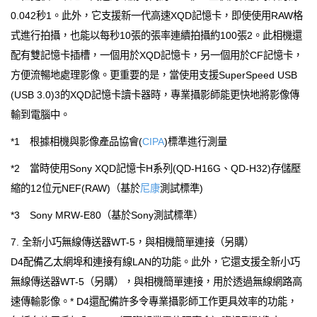
0.042秒1。此外，它支援新一代高速XQD記憶卡，即使使用RAW格
式進行拍攝，也能以每秒10張的張率連續拍攝約100張2。此相機還
配有雙記憶卡插槽，一個用於XQD記憶卡，另一個用於CF記憶卡，
方便流暢地處理影像。更重要的是，當使用支援SuperSpeed USB
(USB 3.0)3的XQD記憶卡讀卡器時，專業攝影師能更快地將影像傳
輸到電腦中。
*1 根據相機與影像產品協會(
CIPA
)標準進行測量
*2 當時使用Sony XQD記憶卡H系列(QD-H16G、QD-H32)存儲壓
縮的12位元NEF(RAW)（基於
尼康
測試標準)
*3 Sony MRW-E80（基於Sony測試標準）
7. 全新小巧無線傳送器WT-5，與相機簡單連接（另購）
D4配備乙太網埠和連接有線LAN的功能。此外，它還支援全新小巧
無線傳送器WT-5（另購），與相機簡單連接，用於透過無線網路高
速傳輸影像。* D4還配備許多令專業攝影師工作更具效率的功能，