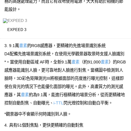
務的高速處理能力，而且它有效地使用電源，大大有助於相機的節
能設計。
EXPEED 3
3. 9.1萬
畫素
的RGB感應器，更精確的先進場景識別系統
D4配備先進場景識別系統，在使用光學觀景器取景時支援人臉識別
*。當使用自動區域 AF時，全新9.1萬
畫素
（約91,000
畫素
）的RGB
感應器能識別人臉，更可靠地對人臉進行對焦。當構圖中檢測到人
臉時，3D彩色矩陣測光III將根據面部的亮度進行曝光控制，這樣即
使在背光的情況下也能優化面部的曝光。此外，高畫質力的測光感
應器，其
畫素
約為9.1萬，能進行極精確的場景分析，從而更精確地
控制自動對焦、自動曝光、
i-TTL
閃光燈控制和自動白平衡。
*觀景器中不會顯示何時識別到人臉。
4. 具有51個對焦點，更快更精確的自動對焦