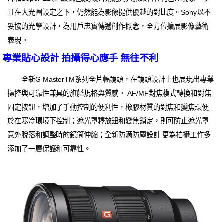
且在大光圈設定之下，仍然能為影像提供優越的對比度。Sony以不
妥協的光學設計，為用戶忠實傳遞創作概念，全方位擴展影像藝術
表現。
專業貼心設計 拍攝得心應手 無往不利
全新G MasterTM系列全片幅鏡頭，在鏡頭設計上也展現出專業
操控與可靠性兼具的旗艦規格與質感。 AF/MF對焦模式轉換和對焦
固定按鈕，增加了手動控制的便利性，橡膠材質的對焦和變焦環便
於在寒冷環境下控制；遮光罩釋放鈕和變焦鎖定，則可防止遮光罩
意外脫落和調整時的鏡筒伸縮；全新防滴防塵設計 更為拍攝工作多
添加了一層保護和可靠性。