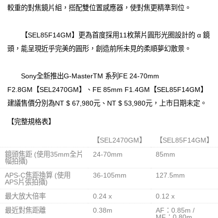
較重的對焦鏡片組，搭配雙位置感應器，使對焦更精準到位。
【SEL85F14GM】更為首度採用11枚葉片圓形光圈設計的 α 鏡
頭，能呈現近乎完美的圓形，創造前所未見的柔順夢幻散景。
Sony全新推出G-MasterTM 系列FE 24-70mm
F2.8GM【SEL2470GM】、FE 85mm F1.4GM【SEL85F14GM】
建議售價分別為NT $ 67,980元、NT $ 53,980元，上市日期未定。
【完整規格表】
【SEL2470GM】
【SEL85F14GM】
鏡頭焦距 (使用35mm全片
24-70mm
85mm
幅拍攝)
APS-C焦距換算 (使用
36-105mm
127.5mm
APS片張拍攝)
最大放大倍率
0.24 x
0.12 x
最近對焦距離
0.38m
AF：0.85m /
MF：0.80m