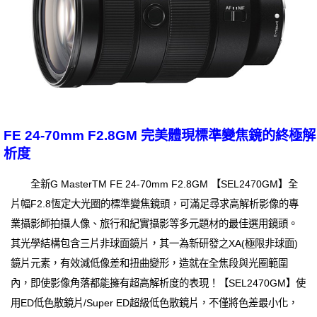
FE 24-70mm F2.8GM 完美體現標準變焦鏡的終極解
析度
全新G MasterTM FE 24-70mm F2.8GM 【SEL2470GM】全
片幅F2.8恆定大光圈的標準變焦鏡頭，可滿足尋求高解析影像的專
業攝影師拍攝人像、旅行和紀實攝影等多元題材的最佳選用鏡頭。
其光學結構包含三片非球面鏡片，其一為新研發之XA(極限非球面)
鏡片元素，有效減低像差和扭曲變形，造就在全焦段與光圈範圍
內，即使影像角落都能擁有超高解析度的表現！【SEL2470GM】使
用ED低色散鏡片/Super ED超級低色散鏡片，不僅將色差最小化，