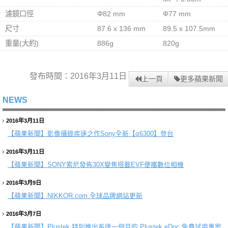
濾鏡口徑
Φ82 mm
Φ77 mm
尺寸
87.6 x 136 mm
89.5 x 107.5mm
重量(大約)
886g
820g
發布時間：2016年3月11日
上一頁
更多蘋果新聞
NEWS
2016年3月11日
【蘋果新聞】
影像攝錄疾速之作Sony全新【α6300】登台
2016年3月11日
【蘋果新聞】
SONY索尼發佈30X變焦搭載EVF便攜數位相機
2016年3月9日
【蘋果新聞】
NIKKOR.com 全球品牌網站更新
2016年3月7日
【蘋果新聞】
Plustek 特別推出長達一個月的 Plustek eDoc 免費試用專案