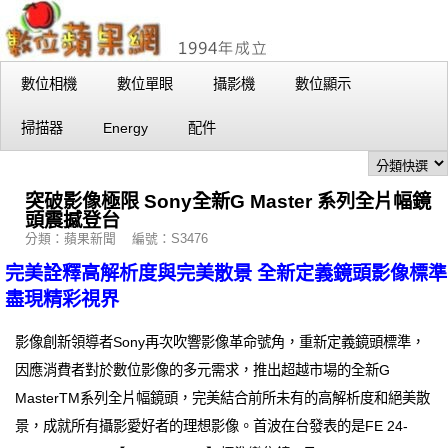
數位相機
數位單眼
攝影機
數位顯示
掃描器
Energy
配件
突破影像極限 Sony全新G Master 系列全片幅鏡
頭震撼登台
分類：蘋果新聞 編號：S3476
完美詮釋高解析度與完美散景 全新定義鏡頭影像標準
盡現精彩視界
影像創新領導者Sony再次吹響影像革命號角，重新定義鏡頭標準，
因應消費者對於數位影像的多元需求，推出超越市場的全新G
MasterTM系列全片幅鏡頭，完美結合前所未有的高解析度和絕美散
景，成就所有攝影愛好者的理想影像。首波在台發表的是FE 24-