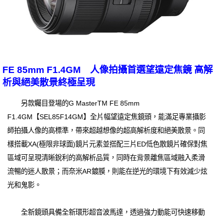
FE 85mm F1.4GM 人像拍攝首選望遠定焦鏡 高解
析與絕美散景終極呈現
另款矚目登場的G MasterTM FE 85mm
F1.4GM【SEL85F14GM】全片幅望遠定焦鏡頭，能滿足專業攝影
師拍攝人像的高標準，帶來超越想像的超高解析度和絕美散景。同
樣搭載XA(極限非球面)鏡片元素並搭配三片ED低色散鏡片確保對焦
區域可呈現清晰銳利的高解析品質，同時在背景離焦區域融入柔滑
流暢的迷人散景；而奈米AR鍍膜，則能在逆光的環境下有效減少炫
光和鬼影。
全新鏡頭具備全新環形超音波馬達，透過強力動能可快速移動