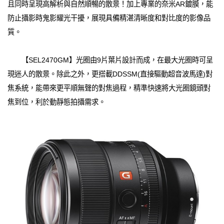
且同時呈現高解析與自然順暢的散景！加上專業的奈米AR鍍膜，能
防止攝影時鬼影耀光干擾，展現具備精湛清晰度和對比度的影像品
質。
【SEL2470GM】光圈由9片葉片設計而成，在最大光圈時可呈
現迷人的散景。除此之外，更搭載DDSSM(直接驅動超音波馬達)對
焦系統，能帶來更平順無聲的對焦過程，精準快速將大光圈鏡頭對
焦到位，利於動靜態拍攝需求。