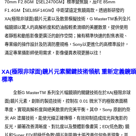
70mm F2.8GM【SEL2470GM】標準變焦鏡，及FE 85mm
F1.4GM【SEL85F14GM】中距望遠定焦鏡兩款。透過新研發的
XA(極限非球面)鏡片元素以及散景模擬技術，G MasterTM系列全片
幅鏡頭以驚人的高解析度和奶油般輕柔滑順的美麗散景，提供使用
者靜態和動態影像更廣泛的創作空間；擁有精準快速的對焦表現、
專業級的操作設計及防滴防塵規格，Sony以更進化的高標準設計，
滿足專業攝影師使用需求，影像優異表現更勝以往！
XA(極限非球面)鏡片元素關鍵技術領航 重新定義鏡頭
標準
全新G MasterTM 系列全片幅鏡頭的關鍵技術在於XA(極限非球
面)鏡片元素，創新的製造技術，控制在 0.01 微米下的極致表面精
準度，實現高解析度與絕美散景的完美平衡。其中，Sony 原創的奈
米 AR 塗層技術，能使光線正確傳導，有效抑制造成炫光與鬼影的
反光，顯著改善清晰度、對比度以及整體影像畫質；ED(低色散) 鏡
片和Super ED(超級低色散)鏡片則能夠大張改善任何色差現象，並