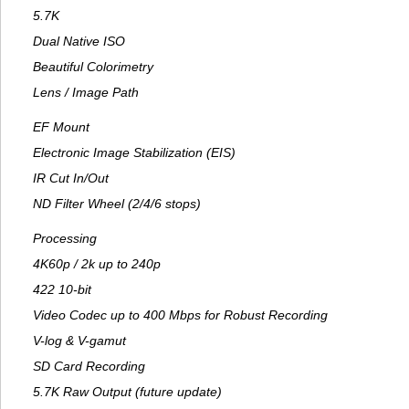
5.7K
Dual Native ISO
Beautiful Colorimetry
Lens / Image Path
EF Mount
Electronic Image Stabilization (EIS)
IR Cut In/Out
ND Filter Wheel (2/4/6 stops)
Processing
4K60p / 2k up to 240p
422 10-bit
Video Codec up to 400 Mbps for Robust Recording
V-log & V-gamut
SD Card Recording
5.7K Raw Output (future update)