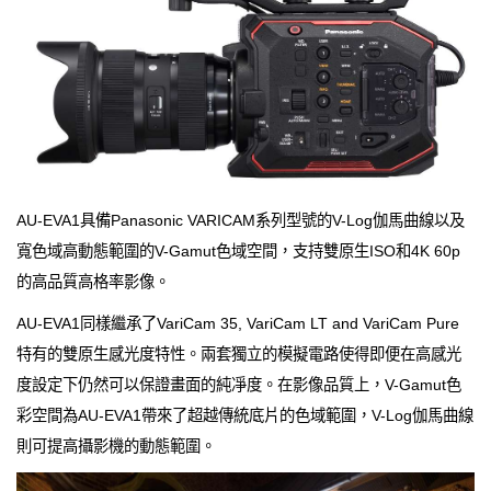
AU-EVA1具備Panasonic VARICAM系列型號的V-Log伽馬曲線以及
寬色域高動態範圍的V-Gamut色域空間，支持雙原生ISO和4K 60p
的高品質高格率影像。
AU-EVA1同樣繼承了VariCam 35, VariCam LT and VariCam Pure
特有的雙原生感光度特性。兩套獨立的模擬電路使得即便在高感光
度設定下仍然可以保證畫面的純凈度。在影像品質上，V-Gamut色
彩空間為AU-EVA1帶來了超越傳統底片的色域範圍，V-Log伽馬曲線
則可提高攝影機的動態範圍。