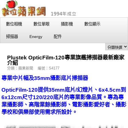
數位相機
數位單眼
攝影機
數位顯示
掃描器
Energy
配件
Plustek OpticFilm-120專業旗艦掃描器最新廠家
介紹
分類：蘋果新聞 編號：S4177
專業中片幅及35mm攝影底片掃描器
OpticFilm-120提供35mm底片/幻燈片、6x4.5cm到
6x12cm尺寸120/220底片的專業影像品質。專為專
業攝影師、高階業餘攝影師、電影攝影愛好者、攝影
學校和俱樂部使用需求所設計。