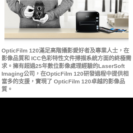
OpticFilm 120滿足高階攝影愛好者及專業人士，在
影像品質和 ICC色彩特性文件掃描系統方面的終極需
求。擁有超過25年數位影像處理經驗的LaserSoft
Imaging公司，在OpticFilm 120研發過程中提供相
當多的支援，實現了 OpticFilm 120卓越的影像品
質。