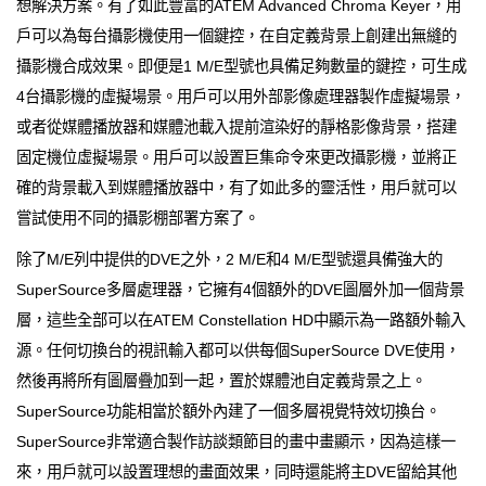
想解決方案。有了如此豐富的ATEM Advanced Chroma Keyer，用
戶可以為每台攝影機使用一個鍵控，在自定義背景上創建出無縫的
攝影機合成效果。即便是1 M/E型號也具備足夠數量的鍵控，可生成
4台攝影機的虛擬場景。用戶可以用外部影像處理器製作虛擬場景，
或者從媒體播放器和媒體池載入提前渲染好的靜格影像背景，搭建
固定機位虛擬場景。用戶可以設置巨集命令來更改攝影機，並將正
確的背景載入到媒體播放器中，有了如此多的靈活性，用戶就可以
嘗試使用不同的攝影棚部署方案了。
除了M/E列中提供的DVE之外，2 M/E和4 M/E型號還具備強大的
SuperSource多層處理器，它擁有4個額外的DVE圖層外加一個背景
層，這些全部可以在ATEM Constellation HD中顯示為一路額外輸入
源。任何切換台的視訊輸入都可以供每個SuperSource DVE使用，
然後再將所有圖層疊加到一起，置於媒體池自定義背景之上。
SuperSource功能相當於額外內建了一個多層視覺特效切換台。
SuperSource非常適合製作訪談類節目的畫中畫顯示，因為這樣一
來，用戶就可以設置理想的畫面效果，同時還能將主DVE留給其他