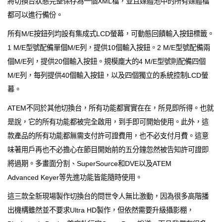
將切換台狀態完整保存為一個XML檔，並且媒體池中的所有媒體檔
都可以進行備份。
所有M/E按鈕列均設有集成式LCD螢幕，可動態回饋輸入按鈕標籤。
1 M/E型號配備單個M/E列，提供10個輸入按鈕。2 M/E型號配備兩
個M/E列，提供20個輸入按鈕。規模龐大的4 M/E型號則配備四個
M/E列，每列提供40個輸入按鈕，以及四個獨立的系統控制LCD螢
幕。
ATEM不同於其他切換台，所有功能都實實在在，所見即所得。也就
是說，它的所有功能都被完全啟用，到手即可開始使用。此外，這
款產品的所有功能都無需支付許可證費用，也不必支付月費。這意
味著用戶再也不必擔心在節目開始前的五分鐘忽然被告知許可證即
將過期。多畫面分割、SuperSource和DVE以及ATEM
Advanced Keyer等先進功能皆能隨時使用。
這三款全新現場製作切換台的問世令人無比激動，因為很多高階播
出機構雖然並不要求Ultra HD製作，但依然需要升級攝影棚，