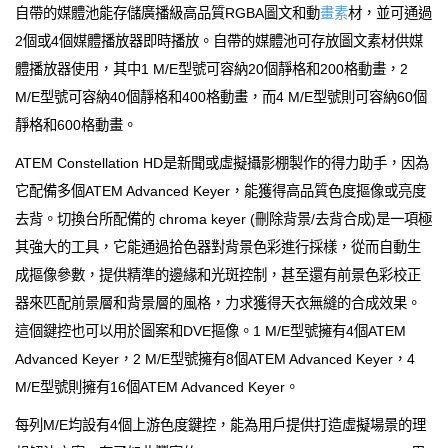
自帶的媒體池能存儲廣播級高品質RGBA圖文和動
畫素
材，並可通過
2個或4個媒體播放器即時播放。自帶的媒體池可存放圖文素材供媒
體播放器使用，其中1 M/E型號可容納20個靜格和200格動畫，2
M/E型號可容納40個靜格和400格動畫，而4 M/E型號則可容納60個
靜格和600格動畫。
ATEM Constellation HD是新聞或虛擬攝影棚製作的得力助手，因為
它配備多個ATEM Advanced Keyer，能獲得高品質色度摳像或亮度
去背。切換台所配備的 chroma keyer (刪除背景/去背合成)是一項極
其強大的工具，它能通過拾色器對背景色彩進行採樣，從而自動生
成摳像參數，提供精準的邊緣和光斑控制，甚至還有前景色彩校正
器來匹配前景層和背景層的風格，力求獲得天衣無縫的合成效果。
這個鍵控也可以用於圖案和DVE摳像。1 M/E型號擁有4個ATEM
Advanced Keyer，2 M/E型號擁有8個ATEM Advanced Keyer，4
M/E型號則擁有16個ATEM Advanced Keyer。
每列M/E均設有4個上游色度鍵控，能為用戶提供打造虛擬場景的理