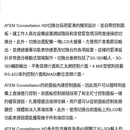
ATEM Constellation HD切換台採用緊湊的機架設計，並自帶控制面
板。讓工作人員在設備設置調試階段和突發緊急情況時直接操控切
換台。此外，切換台還配備一塊LCD大螢幕，方便用戶查看節目輸
出，並通過螢幕功能表快速更改切換台的各項設置。這樣的緊湊設
計非常適合移動式現場製作，切換台後側包括了3G-SDI輸入、3G-
SDI輔助輸出、平衡音頻介面和乙太網控制介面。4 M/E型號則搭載
RS-422串列控制介面和MADI數位音頻介面。
ATEM Constellation的前面板內建控制面板，因此用戶可以隨時到設
備上直接進行控制。前面板控制按鈕採用了和全尺寸控制面板一樣
的優質按鈕，扎實穩健且值得信賴。用戶還可以從前面板控制各類
鍵控、媒體和淡入黑場效果。此外，使用切換台前面板上的LCD和
功能表按鈕還能獲取幾乎所有操控功能。
ATEM Constellation HD系列包含擁有多達40個獨立3G-SDI輸入的