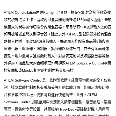
ATEM Constellation內建Fairlight混音器，這使它能輕鬆勝任極為複
雜的現場混音工作。這款內部混音器配備多達156個輸入通道，是規
模龐大的現場製作切換台內建混音器。來自所有SDI視訊輸入上的音
頻可被解嵌並發送到混音器。除此之外，4 M/E型號還額外設有混音
器輸入通道，用於MADI音頻輸入。每路輸入均配有高品質6頻段參
量等化器、壓縮器、限制器、擴展器以及雜訊門，並帶有全面聲像
控制。用戶還可以獲得類比輸入、對講麥克風以及媒體播放器等額
外通道。如此強大的音頻處理均可通過ATEM Software Control軟體
控制面板或Mackie相容的控制面板實現操控。
ATEM Software Control是一款附贈軟體，能實現切換台的全方位控
制。這款軟體控制面板有著精美設計的軟體介面，能顯示虛擬切換
台和參數控制面板，便於隨時進行快速調整。此外，ATEM
Software Control還能讓用戶快速進入攝影機控制、混音處理、媒體
管理、巨集命令等設置，甚至控制HyperDeck硬碟錄影機。用戶可