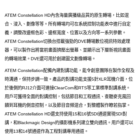
ATEM Constellation HD內含海量廣播級品質的原生轉場，比如混
合、浸入、劃像等等。所有轉場均可在系統控制功能表中進行自定
義，調整改邊框色彩、邊框寬度、位置以及方向等一系列參數。
ATEM Constellation切換台搭載強勁的DVE轉場數位視訊特效處理
器，可以製作出將當前畫面擠壓出螢幕、並顯示出下層新視訊畫面
的轉場效果。DVE還可用於創建圖文劃像轉場。
ATEM Constellation配備內建對講功能，能令創意團隊在製作全程及
時溝通，保持步調一致。產品的對講功能支援5針XLR耳機介面，位
於後側的RJ12介面可連接ClearCom和RTS等工業標準對講系統。
用戶可獲得全面的對講控制，包括節目和工程通訊、查聽麥克風回
饋到耳機的側音控制，以及節目音頻混合，對整體製作瞭若指掌。
ATEM Constellation HD還支持使用15和16號SDI通道實現SDI對
講，和Blackmagic Design的攝影機系列建立雙向通訊。用戶還可以
使用13和14號通道作為工程對講專用通道。