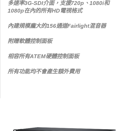
多速率3G-SDI介面，支援720p、1080i和
1080p在內的所有HD電視格式
內建規模龐大的156通道Fairlight混音器
附贈軟體控制面板
相容所有ATEM硬體控制面板
所有功能均不會產生額外費用