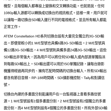
機型，且每個輸入都專設上變換和交叉轉換功能。也就是說，任何
1080p輸入源都可以轉換成切換台的視訊格式。這樣一來，用戶就可
以讓每一路切換台SDI輸入運行不同的電視格式，並且所有輸入都能
正常工作。
ATEM Constellation HD系列切換台設有大量完全獨立的3G-SDI輸
出。即便是較小的1 M/E型號也具備6路3G-SDI輸出。2 M/E型號具
備12路3G-SDI輸出，4 M/E型號則具備多達24路3G-SDI輸出。這些
SDI輸出非常強大，因為用戶可以將任何SDI輸入或內部源單獨指派
到每路SDI輸出上。SDI輸出還可以用於ISO單獨記錄，讓每台錄影
機獲得經過再同步的、擁有匹配時間碼的切換台輸入。所有SDI輸出
都含有節目音頻、RP-188時間碼、SDI攝影機控制、Tally和對講信
號。
切換台內建的多畫面分割能讓用戶在一台監視器上查看多路信號
源。1 M/E型號設有1個多畫面分割，2 M/E型號設有2個獨立的多畫
面分割，而4 M/E型號則設有4個獨立的多畫面分割。所有外部SDI輸