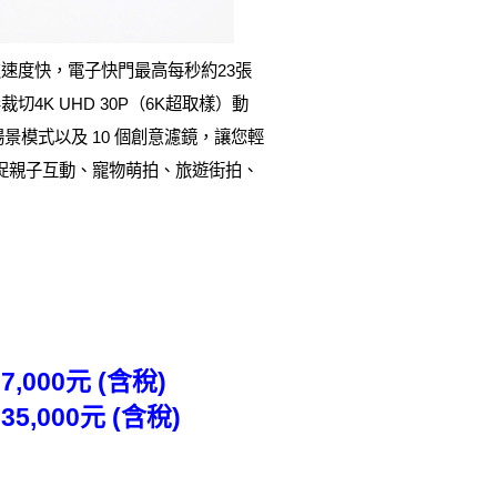
對焦速度快，電子快門最高每秒約23張
K UHD 30P（6K超取樣）動
景模式以及 10 個創意濾鏡，讓您輕
捕捉親子互動、寵物萌拍、旅遊街拍、
27,000元 (含稅)
 35,000元 (含稅)