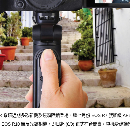
S R 系統近期多款新機及鏡頭陸續登場，繼七月份 EOS R7 旗艦級 A
EOS R10 無反光鏡相機，即日起 (8/9) 正式在台開賣，單機身建議售價