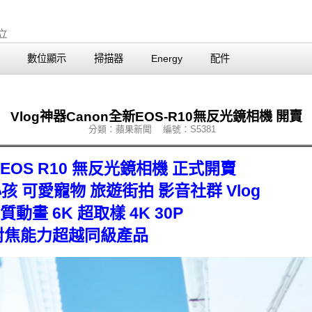
數位顯示
掃描器
Energy
配件
Vlog神器Canon全新EOS-R10無反光鏡相機 開賣
分類：蘋果新聞 編號：S5381
 EOS R10 無反光鏡相機 正式開賣
 可愛寵物 旅遊街拍 影音社群 Vlog
動畫 6K 超取樣 4K 30P
與對焦能力超越同級產品