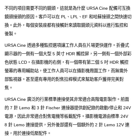
不同的項目需要不同的鏡頭，這就是為什麼 URSA Cine 配備可互換
鏡頭接頭的原因。客戶可以在 PL、LPL、EF 和哈蘇接頭之間快速切
換。此外，每個安裝座都有接觸針來讀取鏡頭元資料以進行監控和
後製。
URSA Cine 透過多種監控選項讓工作人員在片場更快運作。折疊式
顯示器的一側​​有一個大型 5 英寸 HDR 觸控屏，另一側有一個外部彩
色狀態 LCD。在攝影機的右側，有一個帶有第二個 5 吋 HDR 觸控
螢幕的專用輔助站，使工作人員可以在攝影機周圍工作，而無需外
部監視器。甚至還有專用的對焦拉桿模式來幫助客戶獲得完美對
焦。
URSA Cine 廣泛的行業標準連接使其非常適合高階電影製作。前面
的 7 針 Lemo 和 3 針 Fischer 連接器提供創紀錄的啟動/停止和 24V
電源，因此非常適合對焦電機等板載配件。攝影機電源由標準 24V
8 針 Lemo 連接提供，另外後部還有一個額外的 2 針 Lemo 12V 連
接，用於連接低壓配件。