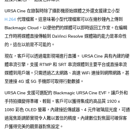
URSA Cine 在錄製時除了攝影機原始媒體之外還支援建立小型
H.264
代理檔案。這意味著小型代理檔案可以在幾秒鐘內上傳到
Blackmagic Cloud，以便他們的媒體可以即時返回工作室。在編輯
工作時將媒體直接傳輸到 DaVinci Resolve 媒體箱的能力是革命性
的，這在以前是不可能的。
現在，客戶可以透過電影現場進行直播。 URSA Cine 具有內建的硬
體串流引擎，支援 RTMP 和 SRT 串流媒體到主要平台或直接串流
媒體到用戶端。只需透過乙太網路、高速 WiFi 連接到網際網路，甚
至連接 4G 或 5G 手機即可取得行動數據。
URSA Cine 支援可選配的 Blackmagic URSA Cine EVF，讓戶外和
手持拍攝變得準確、輕鬆。客戶可以獲得集成的高品質 1920 x
1080 彩色 OLED 螢幕，內建接近傳感器、4 元件玻璃屈光度，可通
過寬焦距調節實現令人難以置信的精度。內建數位對焦圖可確保客
戶獲得完美的觀景器對焦設定。