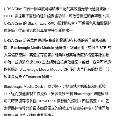
URSA Cine 包含一個與感測器精確匹配的高效能光學低通濾波器。
OLPF 還採用了更新的紅外線過濾功能，可改善遠紅顏色響應，與
URSA Cine 的 Blackmagic RAW 處理相結合，可保留色彩和關鍵影
像細節，從而將影像保真度提升到新的水平。
URSA Cine 是首款內建超快高效能雲端儲存技術的數位電影攝影
機。Blackmagic Media Module 速度快、堅固耐用，並包含 8TB 的
大量儲存空間。高速儲存使客戶能夠以最高解析度和格速率錄製數
小時，並透過高速 10G 乙太網路直接存取檔案。或者，客戶可以透
過選購的 Blackmagic Media Module CF 使用客戶已有的媒體，該
模組具有雙 CFexpress 插槽。
Blackmagic Media Dock 可以更快、更簡單地開始編輯和色彩校
正，從而加速後製工作流程。安裝最多三個 Blackmagic 媒體模組，
可同時高速存取多個 URSA Cine 攝影機的媒體。四個高速 10G 乙
太網路連接埠允許最多四個獨立的編輯工作站直接連接，即使同時
連接大量用戶，速度也非常快。