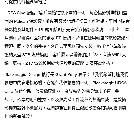
商提供的各種高壓電池。
URSA Cine 配備了客戶開始拍攝所需的一切。每台攝影機均採用堅
固的 Pelican 保護套，並配有客製化泡棉切口，可精確、牢固地貼合
攝影機及其配件。 PL 鏡頭接頭預先安裝在攝影機機身上，此外，客
戶還可以獲得可互換的鎖定 EF 接頭，以便在使用較重的電影鏡頭時
實現牢固、安全的連接。客戶甚至可以預先安裝、格式化並準備錄
製的大型 8TB 媒體模組。客戶還可以獲得頂部手柄、高速 WiFi 天
線、底板、24V 電源和用於快速設定的高壓 B 安裝電池板。
Blackmagic Design 執行長 Grant Petty 表示：「我們希望打造我們
夢想中的高階攝影機，它擁有我們想要的一切。Blackmagic URSA
Cine 憑藉全新一代影像感測器、業界領先的機身實現了這一夢
想。」標準功能和連接，以及與高階工作流程的無縫集成。這款攝
影機的設計不遺餘力，我們認為它將真正徹底改變從拍攝到後期製
作的所有階段！