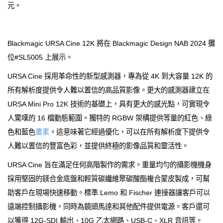
元。
Blackmagic URSA Cine 12K 將在 Blackmagic Design NAB 2024 攤
位#SL5005 上展示。
URSA Cine 採用革命性的新型感測器，專為從 4K 到大容量 12K 的
所有解析度提供令人難以置信的高品質影像。更大的感測器建立在
URSA Mini Pro 12K 技術的基礎上，具有更大的感光點，可實現令
人驚嘆的 16 檔動態範圍。獨特的 RGBW 架構提供等量的紅色、綠
色和藍色
畫素
。這意味著它經過優化，可以在所有解析度下提供令
人難以置信的豐富色彩，並提供終極的影像品質和靈活性。
URSA Cine 旨在滿足任何高階製作的需求。重量均勻的攝影機機身
採用堅固的鎂合金底盤和輕質碳纖維聚碳酸酯複合蒙皮製成，可幫
助客戶在現場快速移動。標準 Lemo 和 Fischer 連接器讓客戶可以
遠端控制攝影機，同時為鏡頭馬達和其他配件提供電源。客戶還可
以獲得 12G‑SDI 輸出、10G 乙太網路、USB-C、XLR 音訊等。