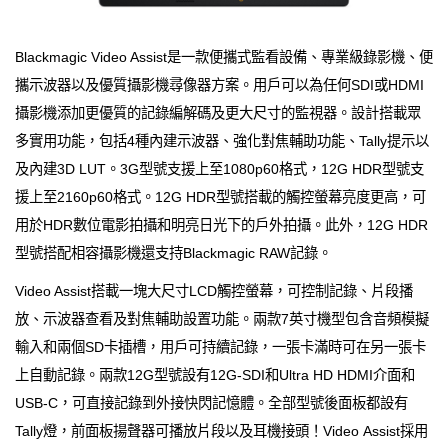
Blackmagic Video Assist是一款便攜式監看設備、專業級錄影機、便
攜示波器以及優質攝影機尋像器方案。用戶可以為任何SDI或HDMI
攝影機添加更優質的記錄編解碼及更大尺寸的監視器。設計搭載眾
多實用功能，包括4種內建示波器、強化對焦輔助功能、Tally提示以
及內建3D LUT。3G型號支援上至1080p60格式，12G HDR型號支
援上至2160p60格式。12G HDR型號搭載的觸控螢幕亮度更高，可
用於HDR數位電影拍攝和明亮日光下的戶外拍攝。此外，12G HDR
型號搭配相容攝影機還支持Blackmagic RAW記錄。
Video Assist搭載一塊大尺寸LCD觸控螢幕，可控制記錄、片段播
放、示波器查看及對焦輔助設置功能。兩款7英寸機型包含音頻模擬
輸入和兩個SD卡插槽，用戶可持續記錄，一張卡滿時可在另一張卡
上自動記錄。兩款12G型號設有12G-SDI和Ultra HD HDMI介面和
USB-C，可直接記錄到外接快閃記憶體。全部型號後面板都設有
Tally燈，前面板揚聲器可播放片段以及耳機接頭！Video Assist採用