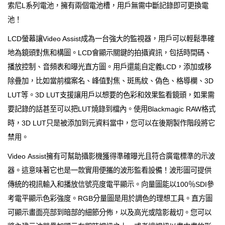
索尼L系列電池，擁有兩個電池槽，用戶無需中斷記錄即可更換電
池！
LCD螢幕讓Video Assist成為一台強大的監視器，用戶可以輕鬆準確
地為鏡頭對焦和構圖。LCD會顯示關鍵的拍攝資訊，包括時間碼、
播放控制、音頻表和曝光直方圖。用戶還能自定義LCD，添加或移
除疊加，比如當前檔案名、峰值對焦、斑馬紋、偽色、格導欄、3D
LUT等。3D LUT支援讓用戶以想要的色彩和效果監看鏡頭，如果需
要記錄的話甚至可以把LUT燒錄到檔內。使用Blackmagic RAW格式
時，3D LUT只是被添加到元資料當中，您可以在後期製作階段將它
禁用。
Video Assist擁有可幫助攝影機獲得準確曝光且符合廣電標準的示波
器。這意味著它也是一款實用便攜的波形監看設備！波形圖可提供
傳統的視訊輸入和播放信號亮度電平顯示。向量圖能以100％SDI參
考電平顯示色彩強度。RGB分量圖是用於調色的理想工具。直方圖
可顯示畫面亮部到暗部的細節分佈，以及高光或陰影裁切。您可以