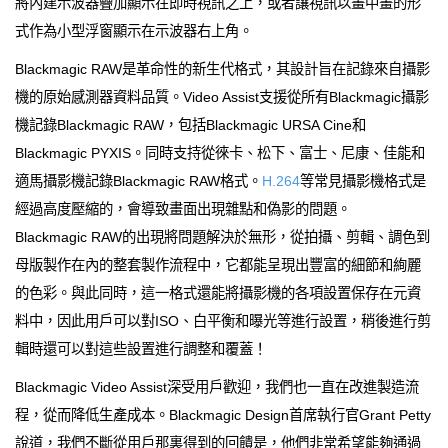
將內建示波器疊加顯示在即時視訊之上，或者讓視訊以畫中畫的形
式作為小型浮窗顯示在示波器右上角。
Blackmagic RAW是革命性的新生代格式，其設計旨在記錄來自攝影
機的原始感測器資料品質。Video Assist支援從所有Blackmagic攝影
機記錄Blackmagic RAW，包括Blackmagic URSA Cine和
Blackmagic PYXIS。同時支持從徠卡、松下、富士、尼康、佳能和
適馬攝影機記錄Blackmagic RAW格式。
H.264
等常見攝影機格式是
經過高度壓縮的，會導致畫面出現雜點和偽影的問題。
Blackmagic RAW的出現將問題解決於無形，從拍攝、剪輯、調色到
母版製作在內的整套製作流程中，它都能呈現出豐富的細節和絢麗
的色彩。與此同時，這一格式還能將攝影機的各項設置保存在元資
料中，因此用戶可以對ISO、白平衡和曝光等進行設置，稍後進行剪
輯時還可以對這些設置進行調整和覆蓋！
Blackmagic Video Assist深受用戶歡迎，我們也一直在改進製造流
程，從而降低生產成本。Blackmagic Design首席執行官Grant Petty
說道，我們不斷從用戶那裏得到的回饋是，他們非常希望能夠通過