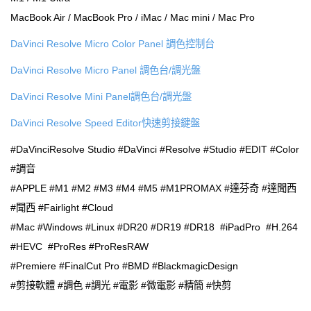
MacBook Air / MacBook Pro / iMac / Mac mini / Mac Pro
DaVinci Resolve Micro Color Panel 調色控制台
DaVinci Resolve Micro Panel 調色台/調光盤
DaVinci Resolve Mini Panel調色台/調光盤
DaVinci Resolve Speed Editor快速剪接鍵盤
#DaVinciResolve Studio #DaVinci #Resolve #Studio #EDIT #Color
#調音
#APPLE #M1 #M2 #M3 #M4 #M5 #M1PROMAX #達芬奇 #達聞西
#聞西 #Fairlight #Cloud
#Mac #Windows #Linux #DR20 #DR19 #DR18 #iPadPro #H.264
#HEVC #ProRes #ProResRAW
#Premiere #FinalCut Pro #BMD #BlackmagicDesign
#剪接軟體 #調色 #調光 #電影 #微電影 #精簡 #快剪