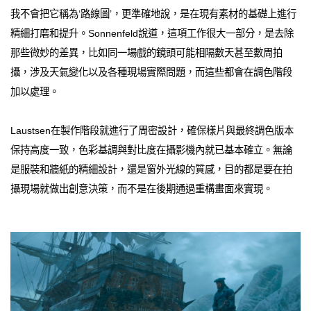
我不會把它稱為‘路線圖’，更準確地說，是在現有素材的基礎上進行
精細打磨和提升。Sonnenfeld說道，這項工作很大一部分，是去除
那些微妙的差異，比如同一場戲的鏡頭可能相隔數天甚至數周拍
攝，涉及天氣變化以及各種現場實際問題，而這些都會在調色階段
加以處理。
Laustsen在製作階段就進行了周密設計，確保樣片與最終調色版本
保持高度一致，色彩基調與對比度在攝影機內就已基本確立。無論
是服裝和牆紙的精細設計，還是窗外光線的質感，目的都是要在拍
攝現場就做出創意決策，而不是在後期通過重構畫面來實現。