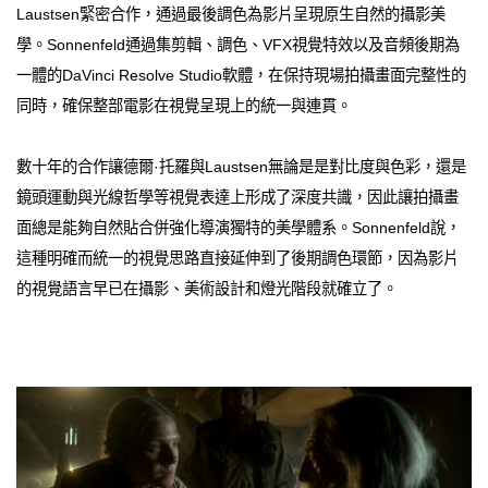
Laustsen緊密合作，通過最後調色為影片呈現原生自然的攝影美
學。Sonnenfeld通過集剪輯、調色、VFX視覺特效以及音頻後期為
一體的DaVinci Resolve Studio軟體，在保持現場拍攝畫面完整性的
同時，確保整部電影在視覺呈現上的統一與連貫。
數十年的合作讓德爾·托羅與Laustsen無論是是對比度與色彩，還是
鏡頭運動與光線哲學等視覺表達上形成了深度共識，因此讓拍攝畫
面總是能夠自然貼合併強化導演獨特的美學體系。Sonnenfeld說，
這種明確而統一的視覺思路直接延伸到了後期調色環節，因為影片
的視覺語言早已在攝影、美術設計和燈光階段就確立了。