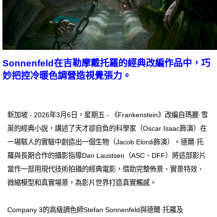
Sonnenfeld在吉勒摩戴托羅的經典改編作品中，巧
妙把控冷暖色調營造視覺張力。
新加坡 - 2026年3月6日，星期五 - 《Frankenstein》改編自瑪麗·雪
萊的經典小說，講述了天才卻自負的科學家（Oscar Isaac飾演）在
一場駭人的實驗中創造出一個生物（Jacob Elordi飾演）。德爾·托
羅與長期合作的攝影指導Dan Laustsen（ASC、DFF）將這部影片
當作一部用現代技術拍攝的經典電影，借助完整佈景、實景特效、
微縮模型和真實場景，為影片世界打造真實觸感。
Company 3的高級調色師Stefan Sonnenfeld與德爾·托羅及