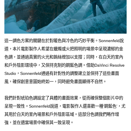
這一調色方案的關鍵在於對暖色與冷色的巧妙平衡。Sonnenfeld說
道，本片電影製作人希望在蠟燭或火把照明的場景中呈現濃郁的金
色調，並通過真實的火光和鎢絲燈加以支撐；同時，在白天的室內
和戶外陰影環境中，又保持克制的鋼藍色調。借助DaVinci Resolve
Studio，Sonnenfeld通過有針對性的調整建立並保持了這些畫面
風，確保創意意圖始終如一，同時避免畫面顯得不自然。
我們針對琥珀色調設定了具體的畫面效果，從而確保整個影片中的
呈現一致性。Sonnenfeld說道，電影製作人還喜歡一種‘鋼藍色’，尤
其用於白天的室內場景和戶外陰影區域。這部分色調我們略作增
強，並在適當場景中確保其一致呈現。