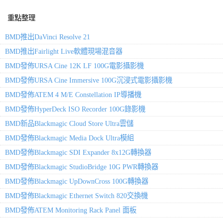
重點整理
BMD推出DaVinci Resolve 21
BMD推出Fairlight Live軟體現場混音器
BMD發佈URSA Cine 12K LF 100G電影攝影機
BMD發佈URSA Cine Immersive 100G沉浸式電影攝影機
BMD發佈ATEM 4 M/E Constellation IP導播機
BMD發佈HyperDeck ISO Recorder 100G錄影機
BMD新品Blackmagic Cloud Store Ultra雲儲
BMD發佈Blackmagic Media Dock Ultra模組
BMD發佈Blackmagic SDI Expander 8x12G轉換器
BMD發佈Blackmagic StudioBridge 10G PWR轉換器
BMD發佈Blackmagic UpDownCross 100G轉換器
BMD發佈Blackmagic Ethernet Switch 820交換機
BMD發佈ATEM Monitoring Rack Panel 面板