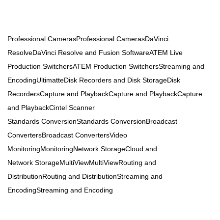
Professional CamerasProfessional CamerasDaVinci
ResolveDaVinci Resolve and Fusion SoftwareATEM Live
Production SwitchersATEM Production SwitchersStreaming and
EncodingUltimatteDisk Recorders and Disk StorageDisk
RecordersCapture and PlaybackCapture and PlaybackCapture
and PlaybackCintel Scanner
Standards ConversionStandards ConversionBroadcast
ConvertersBroadcast ConvertersVideo
MonitoringMonitoringNetwork StorageCloud and
Network StorageMultiViewMultiViewRouting and
DistributionRouting and DistributionStreaming and
EncodingStreaming and Encoding