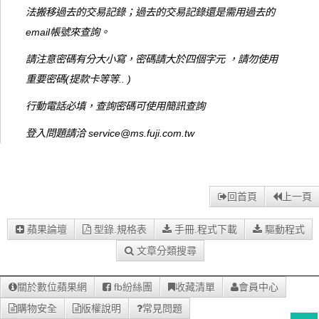
法搬移過去的交易記錄；過去的交易記錄還是需用過去的
email帳號來查詢。
請注意密碼有分大小寫，密碼請大於四個字元 ，請勿使用
重要密碼(提款卡等等.. )
行動電話必填，查詢密碼可使用簡訊查詢
登入問題請洽 service@ms.fuji.com.tw
回首頁
上一頁
蘋果論壇
型錄.規格表
手冊.程式下載
驅動程式
文章分類搜尋
關於數位蘋果網
fb紛絲團
收藏清單
會員中心
購物安全
版權說明
常見問題