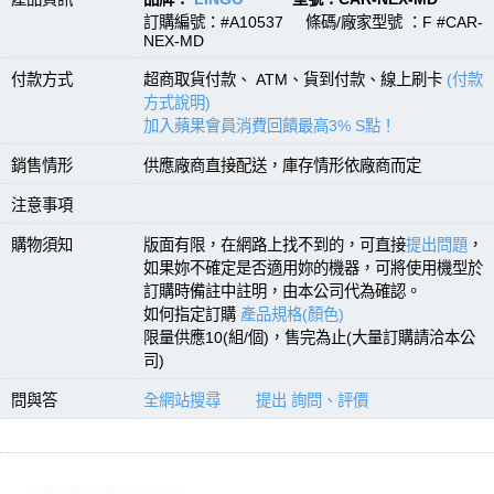
訂購編號：#A10537 條碼/廠家型號 ：F #CAR-
NEX-MD
付款方式
超商取貨付款、 ATM、貨到付款、線上刷卡
(付款
方式說明)
加入蘋果會員消費回饋最高3% S點！
銷售情形
供應廠商直接配送，庫存情形依廠商而定
注意事項
購物須知
版面有限，在網路上找不到的，可直接
提出問題
，
如果妳不確定是否適用妳的機器，可將使用機型於
訂購時備註中註明，由本公司代為確認。
如何指定訂購
產品規格(顏色)
限量供應10(組/個)，售完為止(大量訂購請洽本公
司)
問與答
全網站搜尋
提出 詢問、評價