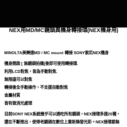
NEX用MD/MC鏡頭異機身轉接環(NEX機身用)
MINOLTA美樂達MD / MC mount 轉接 SONY索尼NEX機身
機身開啟 [ 無鏡頭拍攝]後即可使用轉接環.
利用LCD對焦，皆為手動對焦.
無限遠可以對焦
轉接後全手動操作，不支援自動對焦
金屬材質
皆有做消光處理
目前SONY NEX系統幾乎可以通吃所有鏡頭，NEX接環多達20種，
還在不斷推出，使得老鏡頭在數位上重新煥發光彩。NEX接環都無