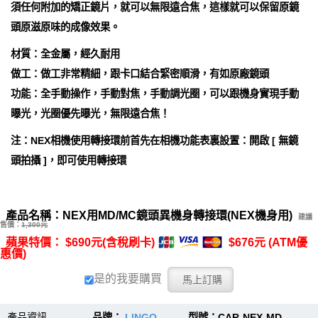
須任何附加的矯正鏡片，就可以無限遠合焦，這樣就可以保留原鏡
頭原滋原味的成像效果。
材質：全金屬，經久耐用
做工：做工非常精細，跟卡口結合緊密順滑，有如原廠鏡頭
功能：全手動操作，手動對焦，手動調光圈，可以跟機身實現手動
曝光，光圈優先曝光，無限遠合焦！
注：NEX相機使用轉接環前首先在相機功能表裏設置：開啟 [ 無鏡
頭拍攝 ]，即可使用轉接環
產品名稱：NEX用MD/MC鏡頭異機身轉接環(NEX機身用)
建議
售價：
1,300元
蘋果特價： $690元(含稅刷卡)
$676元 (ATM優
惠價)
是的我要購買
產品資訊
品牌：
LINGO
型號：CAR-NEX-MD