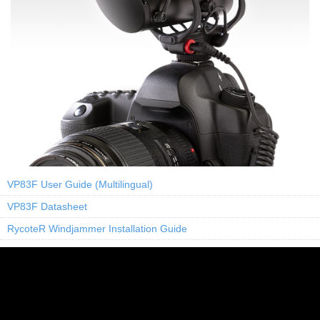
VP83F User Guide (Multilingual)
VP83F Datasheet
RycoteR Windjammer Installation Guide
SHURE舒爾品牌歷史