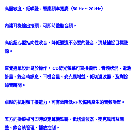
高靈敏度、低噪聲，響應頻率寬廣（50 Hz ~ 20kHz）
內建耳機輸出接頭，可即時監聽音頻。
高度超心型指向性收音，降低週遭不必要的聲音，清楚捕捉目標聲
源。
直覺選單設計易於操作， CD背光螢幕可直接顯示：音頻狀況、電池
計量、錄音軌訊息、耳機音量、麥克風增益、低切濾波器，及剩餘
錄音時間。
卓越的抗射頻干擾能力，可有效降低RF設備所產生的音頻噪聲。
五方向操縱桿可即時設定耳機監聽、低切濾波器、麥克風增益調
整、錄音軌管理、播放控制。