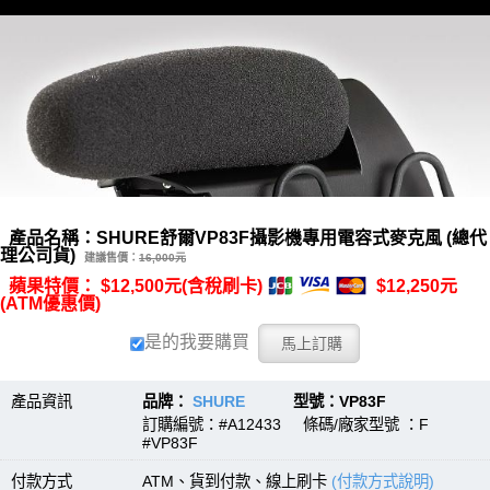
產品名稱：SHURE舒爾VP83F攝影機專用電容式麥克風 (總代
理公司貨)
建議售價：
16,000元
蘋果特價： $12,500元(含稅刷卡)
$12,250元
(ATM優惠價)
是的我要購買
產品資訊
品牌：
SHURE
型號：VP83F
訂購編號：#A12433 條碼/廠家型號 ：F
連接線、轉接線移動至 →→
音源線、麥克風線、轉接線
#VP83F
付款方式
ATM、貨到付款、線上刷卡
(付款方式說明)
各種麥克風(音訊)線
XLR(F母頭)
||
XLR(M公頭)
||
3.5mm小