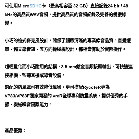
可使用Micro
SDHC
卡（最高相容至 32 GB）直接記錄24 bit / 48
kHz的高品質WAV音頻，提供高品質的音頻記錄及完善的備援錄
製。
小巧的槍式麥克風設計，確保了細緻清晰的專業錄音品質。直覺選
單、獨立錄音鈕、五方向操縱桿設計，都相當有助於實際操作。
超輕量化而小巧耐用的結構，3.5 mm鍍金音頻接頭輸出，可快速連
接相機、監聽耳機或錄音設備。
選配的防風罩可有效降低風噪。更可搭配RycoteR專為
VP83/VP83F獨家開發的 yreR全球專利防震系統，提供優秀的手
振、機械噪音隔離能力。
產品優勢：