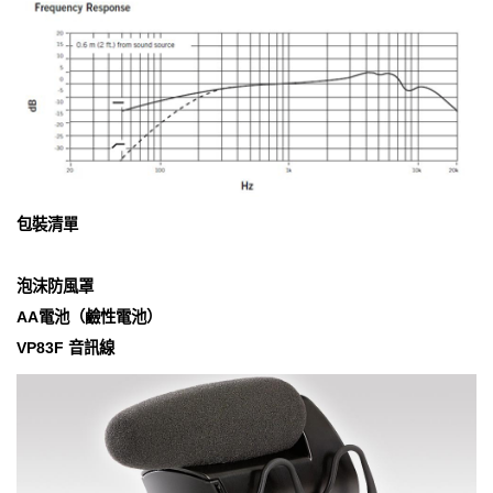
包裝清單
泡沫防風罩
AA電池（鹼性電池）
VP83F 音訊線