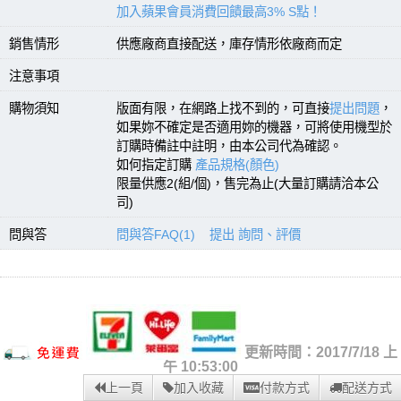
加入蘋果會員消費回饋最高3% S點！
頭
||
6.35mm大頭
銷售情形
供應廠商直接配送，庫存情形依廠商而定
注意事項
購物須知
版面有限，在網路上找不到的，可直接
提出問題
，
如果妳不確定是否適用妳的機器，可將使用機型於
訂購時備註中註明，由本公司代為確認。
如何指定訂購
產品規格(顏色)
限量供應2(組/個)，售完為止(大量訂購請洽本公
司)
問與答
問與答FAQ(1)
提出 詢問、評價
更新時間：2017/7/18 上
午 10:53:00
上一頁
加入收藏
付款方式
配送方式