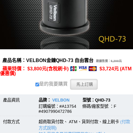
產品名稱：VELBON金鐘QHD-73 自由雲台
建議售價：
5,200元
蘋果特價： $3,800元(含稅刷卡)
$3,724元 (ATM
優惠價)
是的我要購買
產品資訊
品牌：
VELBON
型號：QHD-73
訂購編號：#A13754 條碼/廠家型號 ：F
#4907990472786
付款方式
超商取貨付款、 ATM、貨到付款、線上刷卡
(付款
方式說明)