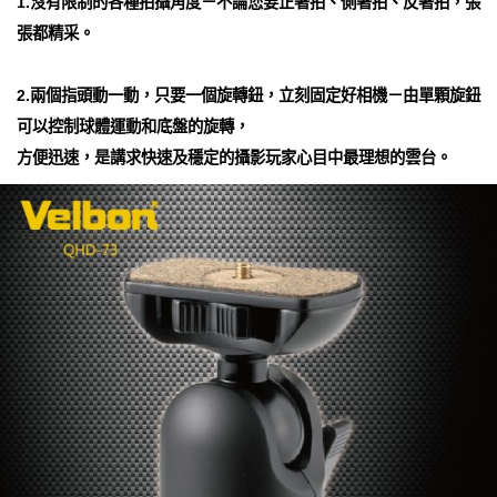
1.沒有限制的各種拍攝角度－不論您要正著拍、側著拍、反著拍，張
張都精采。
2.兩個指頭動一動，只要一個旋轉鈕，立刻固定好相機－由單顆旋鈕
可以控制球體運動和底盤的旋轉，
方便迅速，是講求快速及穩定的攝影玩家心目中最理想的雲台。