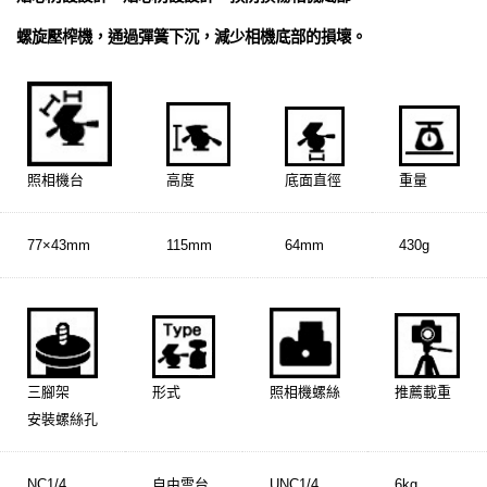
螺旋壓榨機，通過彈簧下沉，減少相機底部的損壞。
照相機台
高度
底面直徑
重量
77×43mm
115mm
64mm
430g
三腳架
形式
照相機螺絲
推薦載重
安裝螺絲孔
NC1/4
自由雲台
UNC1/4
6kg