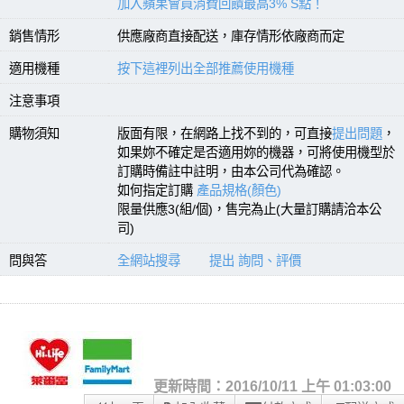
加入蘋果會員消費回饋最高3% S點！
銷售情形
供應廠商直接配送，庫存情形依廠商而定
適用機種
按下這裡列出全部推薦使用機種
注意事項
購物須知
版面有限，在網路上找不到的，可直接
提出問題
，
如果妳不確定是否適用妳的機器，可將使用機型於
訂購時備註中註明，由本公司代為確認。
如何指定訂購
產品規格(顏色)
限量供應3(組/個)，售完為止(大量訂購請洽本公
司)
問與答
全網站搜尋
提出 詢問、評價
更新時間：2016/10/11 上午 01:03:00