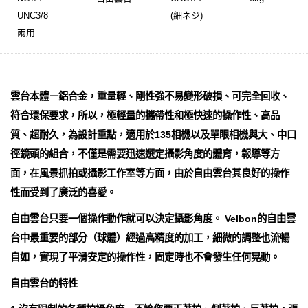
UNC3/8
(細ネジ)
兩用
雲台本體－鋁合金，重量輕、剛性強不易變形破損、可完全回收、
符合環保要求，所以，極輕量的攜帶性和極快速的操作性、高品
質、超耐久，為設計重點，適用於135相機以及單眼相機與大、中口
徑鏡頭的組合，不僅是需要迅速選定攝影角度的體育，報導等方
面，在風景抓拍或攝影工作室等方面，由於自由雲台其良好的操作
性而受到了廣泛的喜愛。
自由雲台只要一個操作動作就可以決定攝影角度。 Velbon的自由雲
台中最重要的部分（球體）經過高精度的加工，細微的調整也流暢
自如，實現了平滑安定的操作性，固定時也不會發生任何晃動。
自由雲台的特性