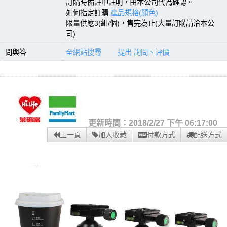
訂購時備註中註明，由本公司代為確認。
如何指定訂購
產品規格(顏色)
限量供應3(組/個)，售完為止(大量訂購請洽本公
司)
問與答
全網站搜尋
提出 詢問、評價
更新時間：2018/2/27 下午 06:17:00
上一頁
加入收藏
付款方式
配送方式