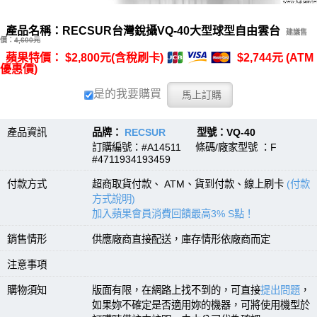
產品名稱：RECSUR台灣銳攝VQ-40大型球型自由雲台
建議售
價：
4,600元
蘋果特價： $2,800元(含稅刷卡)
$2,744元 (ATM
優惠價)
是的我要購買
產品資訊
品牌：
RECSUR
型號：VQ-40
訂購編號：#A14511 條碼/廠家型號 ：F
#4711934193459
付款方式
超商取貨付款、 ATM、貨到付款、線上刷卡
(付款
方式說明)
加入蘋果會員消費回饋最高3% S點！
銷售情形
供應廠商直接配送，庫存情形依廠商而定
注意事項
購物須知
版面有限，在網路上找不到的，可直接
提出問題
，
如果妳不確定是否適用妳的機器，可將使用機型於