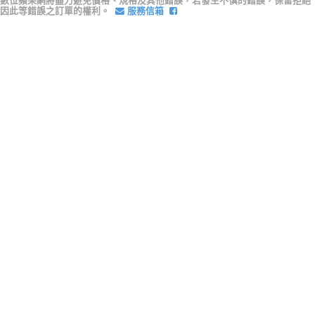
數位蘋果網將盡力避免價格、規格及其他錯誤，若發生不慎的錯誤，保留拒絕
因此等錯誤之訂單的權利。
服務信箱