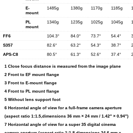
E-
1485g
1380g
1170g
1185g
mount
PL
1340g
1235g
1025g
1045g
mount
FF6
104.3°
84.0°
73.7°
54.4°
S357
82.6°
63.2°
54.3°
38.7°
APS-C8
80.5°
61.3°
52.6°
37.4°
1 Close focus distance is measured from the image plane
2 Front to EF mount flange
3 Front to E-mount flange
4 Front to PL mount flange
5 Without lens support foot
6 Horizontal angle of view for a full-frame camera aperture
(aspect ratio 1:1.5,dimensions 36 mm × 24 mm / 1.42″ × 0.94″)
7 Horizontal angle of view for a super 35 digital cinema
camera aperture (aspect ratio 1:1.8,dimensions 24.6 mm x