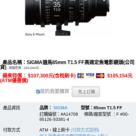
產品名稱：SIGMA適馬85mm T1.5 FF高速定焦電影鏡頭(公司
貨)
建議售價：
150,000元
蘋果特價： $107,300元(含稅刷卡)
$105,154元
(ATM優惠價)
是的我要購買
產品資訊
品牌：
SIGMA
型號：85mm T1.5 FF
訂購編號：#A14708 條碼/廠家型號 ：F #00-
85126-93381-4
付款方式
ATM、線上刷卡
(付款方式說明)