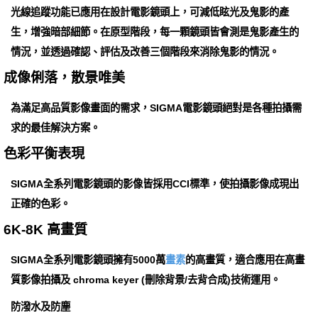
光線追蹤功能已應用在設計電影鏡頭上，可減低眩光及鬼影的產
生，增強暗部細節。在原型階段，每一顆鏡頭皆會測是鬼影產生的
情況，並透過確認、評估及改善三個階段來消除鬼影的情況。
成像俐落，散景唯美
為滿足高品質影像畫面的需求，SIGMA電影鏡頭絕對是各種拍攝需
求的最佳解決方案。
色彩平衡表現
SIGMA全系列電影鏡頭的影像皆採用CCI標準，使拍攝影像成現出
正確的色彩。
6K-8K 高畫質
SIGMA全系列電影鏡頭擁有5000萬
畫素
的高畫質，適合應用在高畫
質影像拍攝及 chroma keyer (刪除背景/去背合成)技術運用。
防潑水及防塵