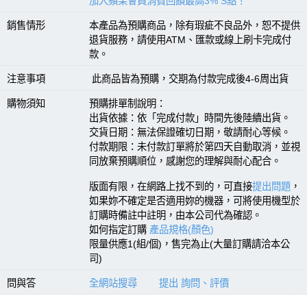
加入蘋果會員消費回饋最高3% S點！
銷售情形
本產品為預購商品，除有瑕疵不良品外，恕不提供
退貨服務，請使用ATM、匯款或線上刷卡完成付
款。
注意事項
此商品皆為預購，交期為付款完成後4-6周出貨
購物須知
預購排單制說明：
出貨依據：依「完成付款」時間先後陸續出貨。
交貨日期：無法保證確切日期，敬請耐心等候。
付款期限：未付款訂單將於第四天自動取消，並視
同放棄預購順位，感謝您的理解與耐心配合。
版面有限，在網路上找不到的，可直接
提出問題
，
如果妳不確定是否適用妳的機器，可將使用機型於
訂購時備註中註明，由本公司代為確認。
如何指定訂購
產品規格(顏色)
限量供應1(組/個)，售完為止(大量訂購請洽本公
司)
問與答
全網站搜尋
提出 詢問、評價