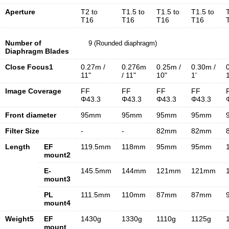
Aperture
T2 to
T1.5 to
T1.5 to
T1.5 to
T16
T16
T16
T16
Number of
9 (Rounded diaphragm)
Diaphragm Blades
Close Focus1
0.27m /
0.276m
0.25m /
0.30m /
11"
/ 11"
10"
1'
1
Image Coverage
FF
FF
FF
FF
Φ43.3
Φ43.3
Φ43.3
Φ43.3
Front diameter
95mm
95mm
95mm
95mm
Filter Size
-
-
82mm
82mm
Length
EF
119.5mm
118mm
95mm
95mm
mount2
E-
145.5mm
144mm
121mm
121mm
mount3
PL
111.5mm
110mm
87mm
87mm
mount4
Weight5
EF
1430g
1330g
1110g
1125g
mount