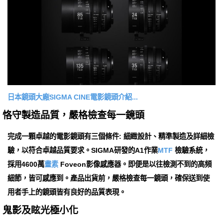
日本鏡頭大廠SIGMA CINE電影鏡頭介紹...
恪守製造品質，嚴格檢查每一鏡頭
完成一顆卓越的電影鏡頭有三個條件: 細緻設計、精準製造及詳細檢
驗，以符合卓越品質要求。SIGMA研發的A1作業
MTF
檢驗系統，
採用4600萬
畫素
Foveon影像感應器。即便是以往檢測不到的高頻
細節，皆可感應到。產品出貨前，嚴格檢查每一鏡頭，確保送到使
用者手上的鏡頭皆有良好的品質表現。
鬼影及眩光極小化