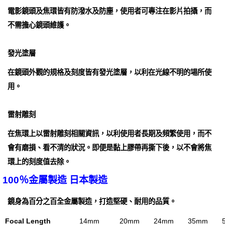
電影鏡頭及焦環皆有防潑水及防塵，使用者可專注在影片拍攝，而
不需擔心鏡頭維護。
發光塗層
在鏡頭外觀的規格及刻度皆有發光塗層，以利在光線不明的場所使
用。
雷射雕刻
在焦環上以雷射雕刻相關資訊，以利使用者長期及頻繁使用，而不
會有磨損、看不清的狀況。即便是黏上膠帶再撕下後，以不會將焦
環上的刻度值去除。
100％金屬製造 日本製造
鏡身為百分之百全金屬製造，打造堅硬、耐用的品質。
Focal Length
14mm
20mm
24mm
35mm