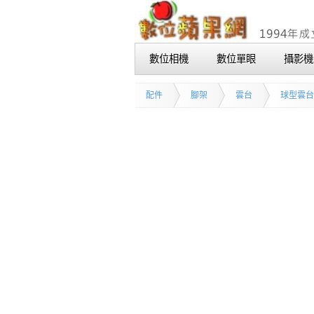
數位相機
數位單眼
攝影機
配件
腳架
雲台
球型雲台