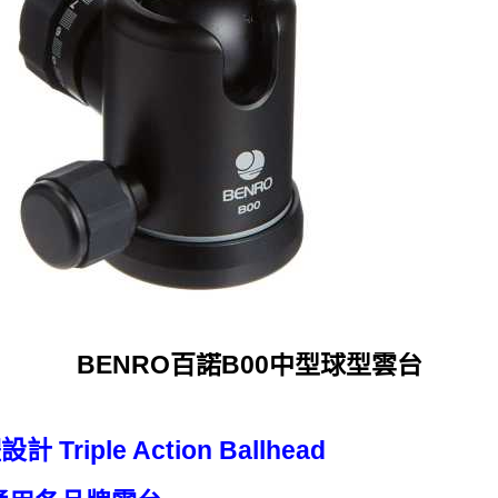
BENRO百諾B00中型球型雲台
riple Action Ballhead