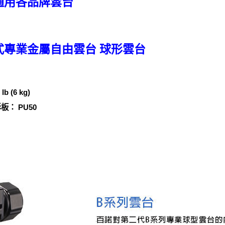
通用各品牌雲台
式專業金屬自由雲台 球形雲台
 (6 kg)
拆板： PU50