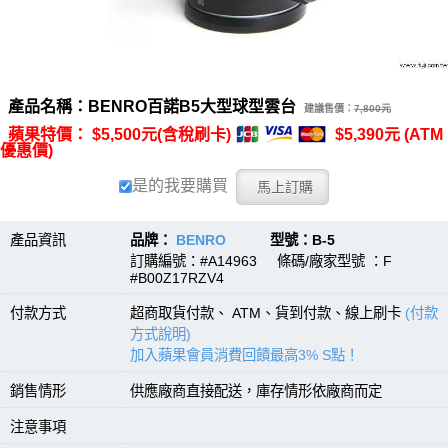
產品名稱：BENRO百諾B5大型球型雲台
建議售價：
7,800元
蘋果特價： $5,500元(含稅刷卡)
$5,390元 (ATM
優惠價)
是的我要購買
產品資訊
品牌：
BENRO
型號：B-5
訂購編號：#A14963 條碼/廠家型號 ：F
#B00Z17RZV4
付款方式
超商取貨付款、 ATM、貨到付款、線上刷卡
(付款
方式說明)
加入蘋果會員消費回饋最高3% S點！
銷售情形
供應廠商直接配送，庫存情形依廠商而定
注意事項