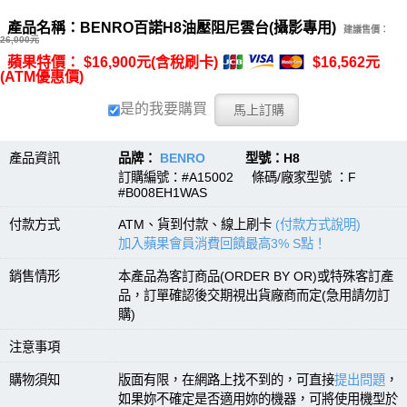
產品名稱：BENRO百諾H8油壓阻尼雲台(攝影專用)
建議售價：
26,000元
蘋果特價： $16,900元(含稅刷卡)
$16,562元
(ATM優惠價)
是的我要購買
產品資訊
品牌：
BENRO
型號：H8
訂購編號：#A15002 條碼/廠家型號 ：F
#B008EH1WAS
付款方式
ATM、貨到付款、線上刷卡
(付款方式說明)
加入蘋果會員消費回饋最高3% S點！
銷售情形
本產品為客訂商品(ORDER BY OR)或特殊客訂產
品，訂單確認後交期視出貨廠商而定(急用請勿訂
購)
注意事項
購物須知
版面有限，在網路上找不到的，可直接
提出問題
，
如果妳不確定是否適用妳的機器，可將使用機型於