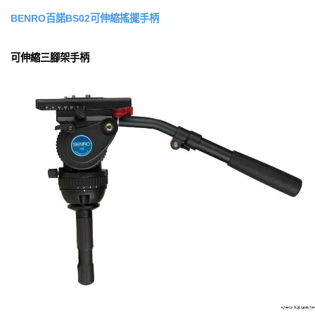
BENRO百諾BS02可伸縮搖擺手柄
可伸縮三腳架手柄