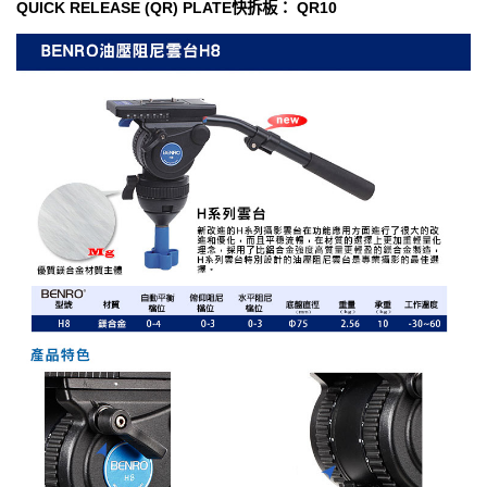
QUICK RELEASE (QR) PLATE快拆板： QR10