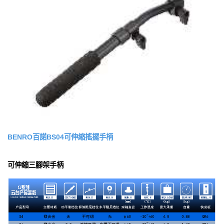
BENRO百諾BS04可伸縮搖擺手柄
可伸縮三腳架手柄