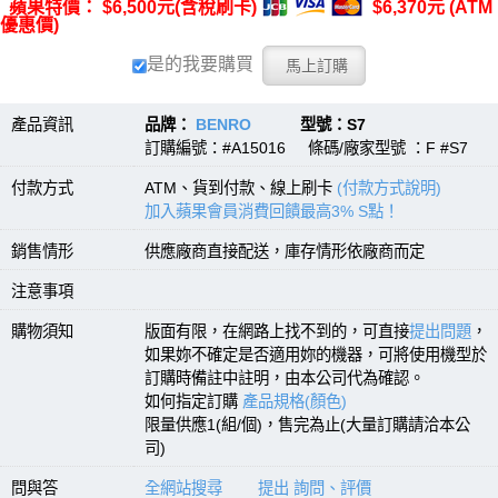
蘋果特價： $6,500元(含稅刷卡)
$6,370元 (ATM
優惠價)
是的我要購買
產品資訊
品牌：
BENRO
型號：S7
訂購編號：#A15016 條碼/廠家型號 ：F #S7
付款方式
ATM、貨到付款、線上刷卡
(付款方式說明)
加入蘋果會員消費回饋最高3% S點！
銷售情形
供應廠商直接配送，庫存情形依廠商而定
注意事項
購物須知
版面有限，在網路上找不到的，可直接
提出問題
，
如果妳不確定是否適用妳的機器，可將使用機型於
訂購時備註中註明，由本公司代為確認。
如何指定訂購
產品規格(顏色)
限量供應1(組/個)，售完為止(大量訂購請洽本公
司)
問與答
全網站搜尋
提出 詢問、評價