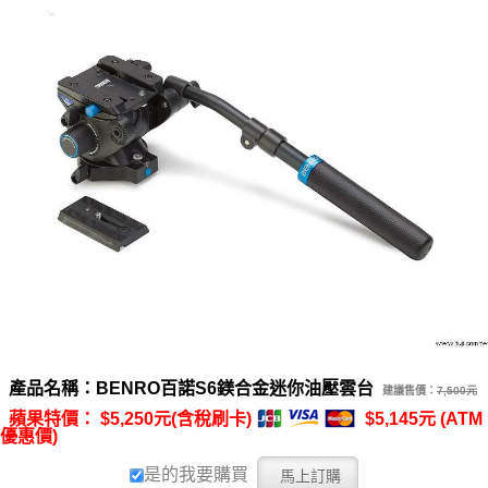
產品名稱：BENRO百諾S6鎂合金迷你油壓雲台
建議售價：
7,500元
蘋果特價： $5,250元(含稅刷卡)
$5,145元 (ATM
優惠價)
是的我要購買