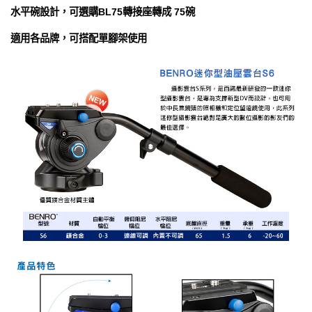
水平碗設計，可選購BL75轉接座轉成 75碗
適用各品牌，可搭配單腳架使用