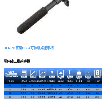
BENRO百諾BS04可伸縮搖擺手柄
可伸縮三腳架手柄