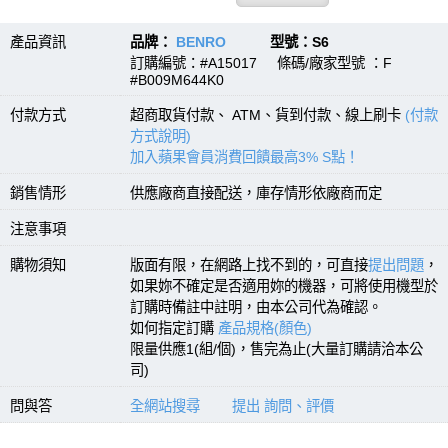
產品資訊
品牌：
BENRO
型號：S6
訂購編號：#A15017 條碼/廠家型號 ：F
#B009M644K0
付款方式
超商取貨付款、 ATM、貨到付款、線上刷卡
(付款
方式說明)
加入蘋果會員消費回饋最高3% S點！
銷售情形
供應廠商直接配送，庫存情形依廠商而定
注意事項
購物須知
版面有限，在網路上找不到的，可直接
提出問題
，
如果妳不確定是否適用妳的機器，可將使用機型於
訂購時備註中註明，由本公司代為確認。
如何指定訂購
產品規格(顏色)
限量供應1(組/個)，售完為止(大量訂購請洽本公
司)
問與答
全網站搜尋
提出 詢問、評價