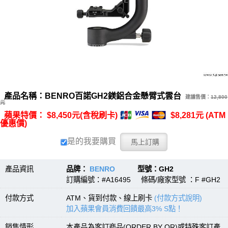
產品名稱：BENRO百諾GH2鎂鋁合金懸臂式雲台
建議售價：
12,800
元
蘋果特價： $8,450元(含稅刷卡)
$8,281元 (ATM
優惠價)
是的我要購買
產品資訊
品牌：
BENRO
型號：GH2
訂購編號：#A16495 條碼/廠家型號 ：F #GH2
付款方式
ATM、貨到付款、線上刷卡
(付款方式說明)
加入蘋果會員消費回饋最高3% S點！
銷售情形
本產品為客訂商品(ORDER BY OR)或特殊客訂產