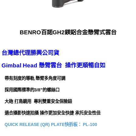
BENRO百諾GH2鎂鋁合金懸臂式雲台
台灣總代理勝興公司貨
Gimbal Head 懸臂雲台 操作更順暢自如
帶有刻度的導軌 懸臂多角度可調
採用國際標準的3/8”的螺絲口
大砲 打鳥鏡用 專利雙重安全保險鈕
適合攝影快速拍攝 操作更加安全快捷 承托安全性佳
QUICK RELEASE (QR) PLATE快拆板： PL-100