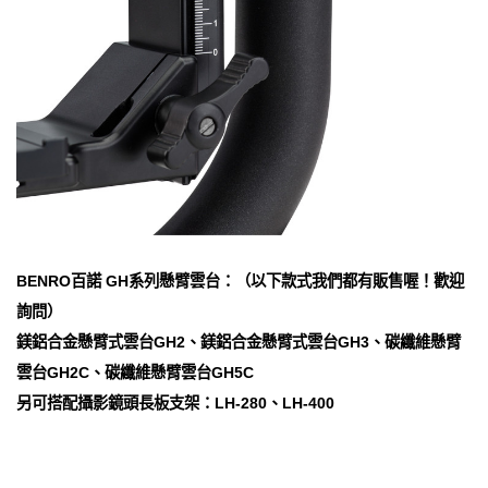
BENRO百諾 GH系列懸臂雲台：（以下款式我們都有販售喔！歡迎
詢問）
鎂鋁合金懸臂式雲台GH2、鎂鋁合金懸臂式雲台GH3、碳纖維懸臂
雲台GH2C、碳纖維懸臂雲台GH5C
另可搭配攝影鏡頭長板支架：LH-280、LH-400