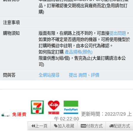
品，訂單確認後交期視出貨廠商而定(急用請勿訂
購)
注意事項
購物須知
版面有限，在網路上找不到的，可直接
提出問題
，
如果妳不確定是否適用妳的機器，可將使用機型於
訂購時備註中註明，由本公司代為確認。
如何指定訂購
產品規格(顏色)
限量供應3(組/個)，售完為止(大量訂購請洽本公
司)
問與答
全網站搜尋
提出 詢問、評價
更新時間：2022/7/29 上
午 02:22:00
上一頁
加入收藏
付款方式
配送方式