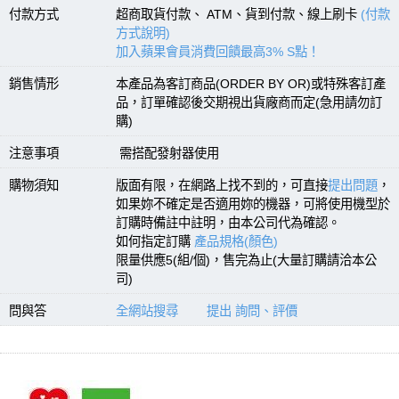
付款方式
超商取貨付款、 ATM、貨到付款、線上刷卡
(付款
方式說明)
加入蘋果會員消費回饋最高3% S點！
銷售情形
本產品為客訂商品(ORDER BY OR)或特殊客訂產
品，訂單確認後交期視出貨廠商而定(急用請勿訂
購)
注意事項
需搭配發射器使用
購物須知
版面有限，在網路上找不到的，可直接
提出問題
，
如果妳不確定是否適用妳的機器，可將使用機型於
訂購時備註中註明，由本公司代為確認。
如何指定訂購
產品規格(顏色)
限量供應5(組/個)，售完為止(大量訂購請洽本公
司)
問與答
全網站搜尋
提出 詢問、評價