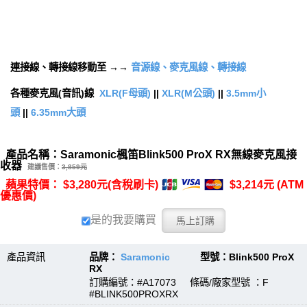
連接線、轉接線移動至 →→
音源線、麥克風線、轉接線
各種麥克風(音訊)線
XLR(F母頭)
||
XLR(M公頭)
||
3.5mm小
頭
||
6.35mm大頭
產品名稱：Saramonic楓笛Blink500 ProX RX無線麥克風接
收器
建議售價：
3,859元
蘋果特價： $3,280元(含稅刷卡)
$3,214元 (ATM
優惠價)
是的我要購買
產品資訊
品牌：
Saramonic
型號：Blink500 ProX
RX
訂購編號：#A17073 條碼/廠家型號 ：F
#BLINK500PROXRX