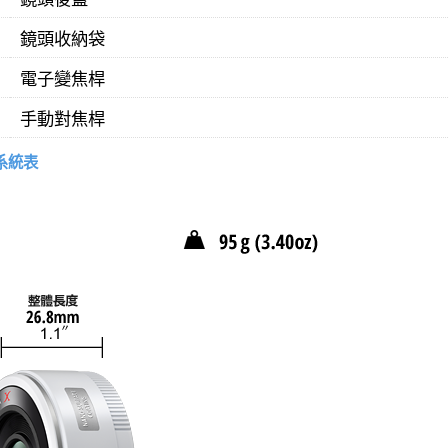
鏡頭收納袋
電子變焦桿
手動對焦桿
列系統表