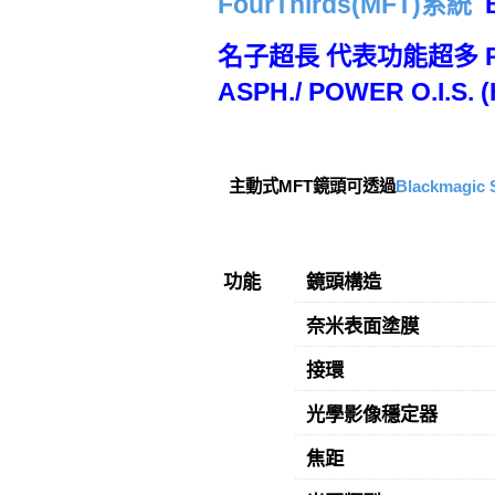
FourThirds(MFT)系統
B
名子超長 代表功能超多 Panas
ASPH./ POWER O.I.S. 
主動式MFT鏡頭可透過
Blackmagic 
功能
鏡頭構造
奈米表面塗膜
接環
光學影像穩定器
焦距