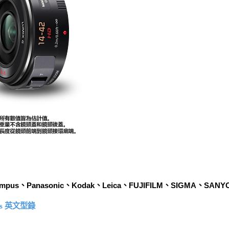
ympus、Panasonic、Kodak、Leica、FUJIFILM、SIGMA、SANY
Lens 英文型錄