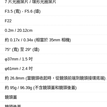
7 片光圈葉片 / 環形光圈葉片
F3.5 (寬) - F5.6 (遠)
F22
0.2m / 20.12cm
約 0.17x / 0.34x (相當於 35mm 相機)
75° (寬) 至 29° (遠)
φ37mm / 1.5 吋
φ61mm / 2.4 吋
約 26.8mm (當鏡頭收起時，從鏡頭前端到鏡頭接環底端) / 
約 95g / 96.39g (不含鏡頭蓋和鏡頭後蓋)
鏡頭蓋
鏡頭後蓋