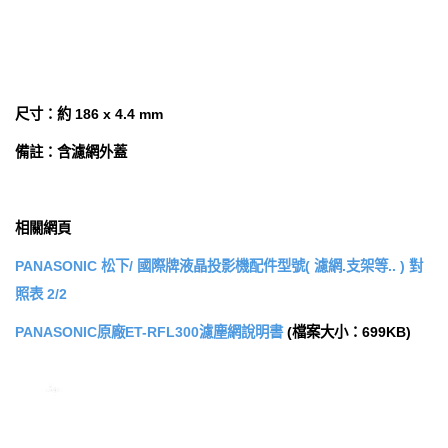
尺寸：約 186 x 4.4 mm
備註：含濾網外蓋
相關網頁
PANASONIC 松下/ 國際牌液晶投影機配件型號( 濾網.支架等.. ) 對
照表 2/2
PANASONIC原廠ET-RFL300濾塵網說明書
(檔案大小：699KB)