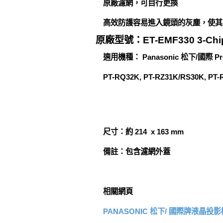
原廠濾網，可自行更換
高效防護容易進入鏡頭的灰塵，使其
原廠型號：ET-EMF330 3-Chip D
適用機種： Panasonic 松下/國際 Pro
PT-RQ32K, PT-RZ31K/RS30K, PT-
尺寸：約 214 x 163 mm
備註：包含濾網外蓋
相關網頁
PANASONIC 松下/ 國際牌液晶投影機