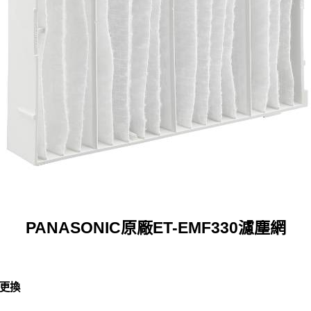
PANASONIC原廠ET-EMF330濾塵網
更換