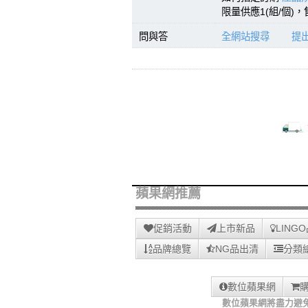
限量供應1(組/個)
問與答
全網站搜尋
提
蘋果網推薦
促銷活動
上市新品
LING
品牌總覽
NG品出清
分類
數位蘋果網
數位蘋果網將盡力避