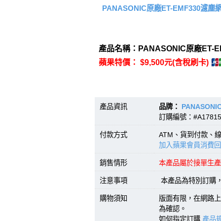
PANASONIC原廠ET-EMF330濾
產品名稱：PANASONIC原廠ET-
蘋果特價： $9,500元(含稅刷卡)
產品資訊
品牌：
PANASONI
訂購編號：#A17815
付款方式
ATM、貨到付款、
加入蘋果會員消費回
銷售情形
本產品屬於接單生產
注意事項
本產品為特別訂購
購物須知
版面有限，在網路上
為確認。
如何指定訂購
產品規