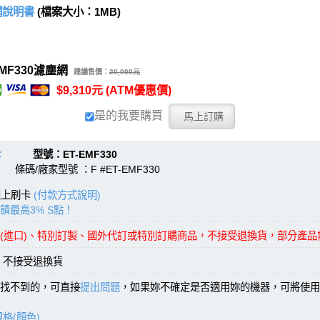
塵網說明書
(檔案大小：1MB)
EMF330濾塵網
建議售價：
20,000元
$9,310元 (ATM優惠價)
是的我要購買
C
型號：ET-EMF330
 條碼/廠家型號 ：F #ET-EMF330
線上刷卡
(付款方式說明)
饋最高3% S點！
(進口)、特別訂製、國外代訂或特別訂購商品，不接受退換貨，部分產
，不接受退換貨
找不到的，可直接
提出問題
，如果妳不確定是否適用妳的機器，可將使用
格(顏色)