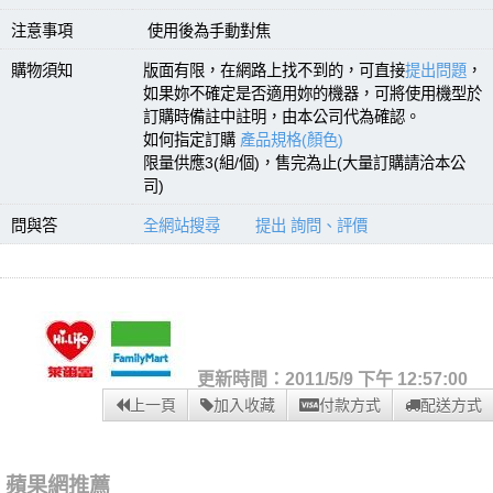
注意事項
使用後為手動對焦
購物須知
版面有限，在網路上找不到的，可直接
提出問題
，
如果妳不確定是否適用妳的機器，可將使用機型於
訂購時備註中註明，由本公司代為確認。
如何指定訂購
產品規格(顏色)
限量供應3(組/個)，售完為止(大量訂購請洽本公
司)
問與答
全網站搜尋
提出 詢問、評價
更新時間：2011/5/9 下午 12:57:00
上一頁
加入收藏
付款方式
配送方式
蘋果網推薦