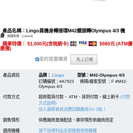
產品名稱：Lingo異機身轉接環M42鏡頭轉Olympus 4/3 機
身
建議售價：
1,800元
蘋果特價： $1,000元(含稅刷卡)
$980元 (ATM優
惠價)
是的我要購買
產品資訊
品牌：
Lingo
型號：M42-Olympus 4/3
訂購編號：#A7923 條碼/廠家型號 ：F #M42-
Olympus 4/3
付款方式
超商取貨付款、 ATM、貨到付款、線上刷卡
(付款
方式說明)
加入蘋果會員消費回饋最高3% S點！
銷售情形
供應廠商直接配送，庫存情形依廠商而定
適用機種
按下這裡列出全部推薦使用機種