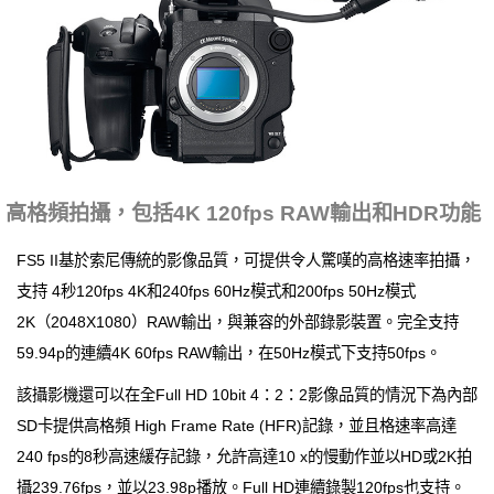
高格頻拍攝，包括4K 120fps RAW輸出和HDR功能
FS5 II基於索尼傳統的影像品質，可提供令人驚嘆的高格速率拍攝，
支持 4秒120fps 4K和240fps 60Hz模式和200fps 50Hz模式
2K（2048X1080）RAW輸出，與兼容的外部錄影裝置。完全支持
59.94p的連續4K 60fps RAW輸出，在50Hz模式下支持50fps。
該攝影機還可以在全Full HD 10bit 4：2：2影像品質的情況下為內部
SD卡提供高格頻 High Frame Rate (HFR)記錄，並且格速率高達
240 fps的8秒高速緩存記錄，允許高達10 x的慢動作並以HD或2K拍
攝239.76fps，並以23.98p播放。Full HD連續錄製120fps也支持。