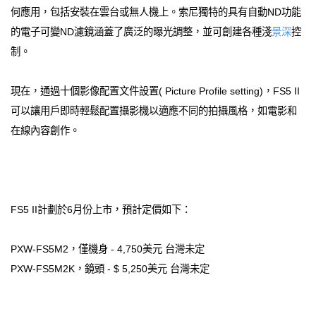
何應用，包括安裝在雲台或無人機上。索尼獨特的具有自動ND功能
的電子可變ND濾鏡涵蓋了廣泛的曝光調整，並可創建各種淺
景深
控
制。
現在，通過十個影像配置文件設置( Picture Profile setting)，FS5 II
可以讓用戶即時輕鬆配置攝影機以適應不同的拍攝風格，如電影和
在線內容創作。
FS5 II計劃於6月份上市，預計定價如下：
PXW-FS5M2，僅機身 - 4,750美元 台灣未定
PXW-FS5M2K，鏡頭 - $ 5,250美元 台灣未定