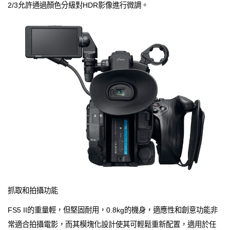
2/3允許通過顏色分級對HDR影像進行微調。
抓取和拍攝功能
FS5 II的重量輕，但堅固耐用，0.8kg的機身，適應性和創意功能非
常適合拍攝電影，而其模塊化設計使其可輕鬆重新配置，適用於任