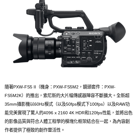
隨著PXW-FS5 II（機身：PXW-FS5M2，鏡頭套件：PXW-
FS5M2K）的推出，索尼新的大片幅傳感器陣容不斷擴大。全新超
35mm攝影機以60Hz模式（以及50fps模式下100fps）以及RAW功
能完美實現了驚人的4096 x 2160 4K HDR和120fps性能，並將出色
的影像品質與符合人體工程學的模塊化框架結合在一起，為內容創
作者提供了極致的創作靈活性。