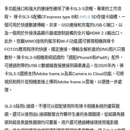
多功能接口和強大的連接性確保了徠卡SL3-S流暢、專業的工作流
程。 徠卡SL3-S配備CFexpress type B和
UHS-II
SD存儲卡插槽，一
個可用於快速數據傳輸、共享、SSD連接和充電的USB-C端口，以
及一個用於外接液晶顯示器或錄制設備的全片幅HDMI 2.1輸出口。
此外，搭載MIMO技術的藍牙和Wi-Fi功能還可實現相機與徠卡
FOTOS應用程序的快速、穩定連接，傳輸全解析度的DNG照片只需
數秒。徠卡SL3-S相機是經認證的「適配iPhone®和iPad®」配件，
可通過附帶的USB-C數據線直接連接到蘋果產品。在2025年內，徠
卡SL3-S還將支持Adobe frame.io及其Camera to Cloud功能，可將
視訊和照片從相機直接上傳到Adobe frame.io雲端，以便進一步處
理。
SL3-S採用L接頭，不僅可以搭配使用所有徠卡相機系統的優質鏡
頭，還可以使用由L接頭聯盟合作夥伴生產的各類鏡頭，從超廣角鏡
頭到超長焦變焦鏡頭均可覆蓋。用戶還可通過轉接環使用電影鏡