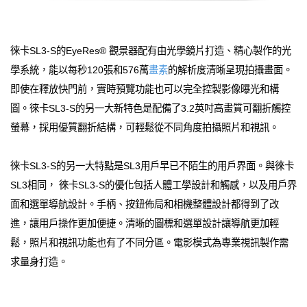
徠卡SL3-S的EyeRes® 觀景器配有由光學鏡片打造、精心製作的光
學系統，能以每秒120張和576萬
畫素
的解析度清晰呈現拍攝畫面。
即使在釋放快門前，實時預覽功能也可以完全控製影像曝光和構
圖。徠卡SL3-S的另一大新特色是配備了3.2英吋高畫質可翻折觸控
螢幕，採用優質翻折結構，可輕鬆從不同角度拍攝照片和視訊。
徠卡SL3-S的另一大特點是SL3用戶早已不陌生的用戶界面。與徠卡
SL3相同， 徠卡SL3-S的優化包括人體工學設計和觸感，以及用戶界
面和選單導航設計。手柄、按鈕佈局和相機整體設計都得到了改
進，讓用戶操作更加便捷。清晰的圖標和選單設計讓導航更加輕
鬆，照片和視訊功能也有了不同分區。電影模式為專業視訊製作需
求量身打造。