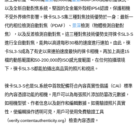
以及全新自動對焦系統。堅固的全金屬外殼經IP54認證，保護相機
不受外界條件影響。徠卡SL3-S集三種對焦技術優勢於一身：最新一
代的相位檢測自動對焦（PDAF）、
景深
檢測（物體檢測自動對
焦），以及反差檢測自動對焦。這三種對焦技術優勢支持徠卡SL3-S
進行全自動對焦，能夠以高達每秒30格的速度進行連拍。由此，徠
卡SL3-S成為了有史以來連拍速度最快的徠卡相機。再加上高達15
檔的動態範圍和50-200,000的ISO感光度範圍，在任何拍攝環境
下，徠卡SL3-S都能拍攝出高品質的照片和視訊。
徠卡SL3-S也是SL系統中首款配備符合內容真實性倡議（CAI）標準
的內容憑證功能的相機。用戶可以為每張照片添加防篡改元數據，
如相機型號、作者信息以及創作和編輯數據。如需驗證照片真實
性，使編輯操作透明可見，用戶可使用免費驗證工具
（verify.contentauthenticity.org）檢查內容憑證。