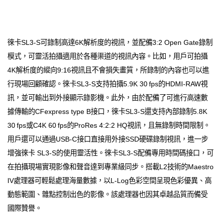
徠卡SL3-S可錄制高達6K解析度的視訊，並配備3:2 Open Gate錄制
模式，可靈活拍攝適用於各種渠道的視訊內容。比如，用戶可拍攝
4K解析度的縱向9:16視訊且不會損失畫質，所錄制的內容也可以進
行現場回顧確認。徠卡SL3-S支持拍攝5.9K 30 fps的HDMI-RAW視
訊，並可輸出到外接顯示錄影機。此外，由於配備了可進行高速數
據傳輸的CFexpress type B接口，徠卡SL3-S還支持內部錄制5.8K
30 fps或C4K 60 fps的ProRes 4:2:2 HQ視訊，且無錄制時間限制。
用戶還可以通過USB-C接口直接用外接SSD硬碟錄制視訊，進一步
增強徠卡 SL3-S的使用靈活性。徠卡SL3-S配備專用時間碼接口，可
在拍攝現場實現影像和聲音達到專業級同步。搭載L2技術的Maestro
IV處理器可輕鬆處理海量數據，以L-Log色彩空間呈現色彩優異、高
動態範圍、雜點控制出色的影像。該處理器也因其卓越品質而備受
國際贊譽。