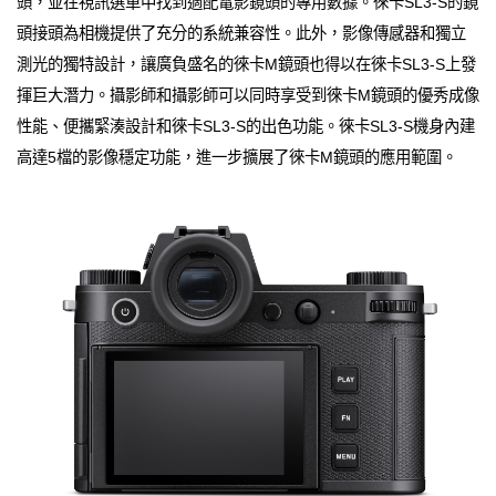
頭，並在視訊選單中找到適配電影鏡頭的專用數據。徠卡SL3-S的鏡
頭接頭為相機提供了充分的系統兼容性。此外，影像傳感器和獨立
測光的獨特設計，讓廣負盛名的徠卡M鏡頭也得以在徠卡SL3-S上發
揮巨大潛力。攝影師和攝影師可以同時享受到徠卡M鏡頭的優秀成像
性能、便攜緊湊設計和徠卡SL3-S的出色功能。徠卡SL3-S機身內建
高達5檔的影像穩定功能，進一步擴展了徠卡M鏡頭的應用範圍。