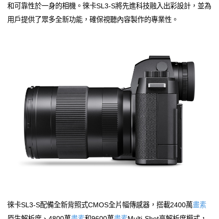
和可靠性於一身的相機。徠卡SL3-S將先進科技融入出彩設計，並為
用戶提供了眾多全新功能，確保視聽內容製作的專業性。
徠卡SL3-S配備全新背照式CMOS全片幅傳感器，搭載2400萬
畫素
原生解析度、4800萬
畫素
和9600萬
畫素
Multi-Shot高解析度模式，