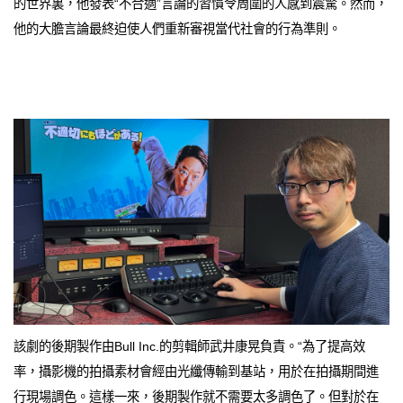
的世界裏，他發表“不合適”言論的習慣令周圍的人感到震驚。然而，
他的大膽言論最終迫使人們重新審視當代社會的行為準則。
該劇的後期製作由Bull Inc.的剪輯師武井康晃負責。“為了提高效
率，攝影機的拍攝素材會經由光纖傳輸到基站，用於在拍攝期間進
行現場調色。這樣一來，後期製作就不需要太多調色了。但對於在