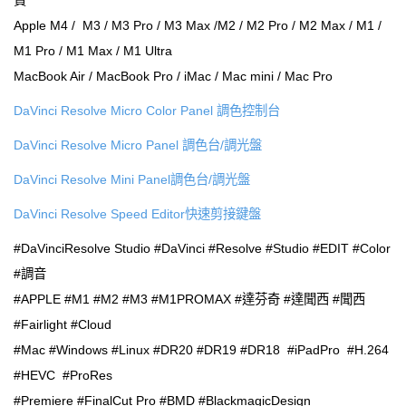
費
Apple M4 / M3 / M3 Pro / M3 Max /M2 / M2 Pro / M2 Max / M1 /
M1 Pro / M1 Max / M1 Ultra
MacBook Air / MacBook Pro / iMac / Mac mini / Mac Pro
DaVinci Resolve Micro Color Panel 調色控制台
DaVinci Resolve Micro Panel 調色台/調光盤
DaVinci Resolve Mini Panel調色台/調光盤
DaVinci Resolve Speed Editor快速剪接鍵盤
#DaVinciResolve Studio #DaVinci #Resolve #Studio #EDIT #Color
#調音
#APPLE #M1 #M2 #M3 #M1PROMAX #達芬奇 #達聞西 #聞西
#Fairlight #Cloud
#Mac #Windows #Linux #DR20 #DR19 #DR18 #iPadPro #H.264
#HEVC #ProRes
#Premiere #FinalCut Pro #BMD #BlackmagicDesign