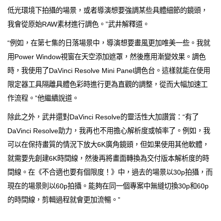
低光環境下拍攝的場景，或者導演想要強調某些具體細節的鏡頭，
我會從原始RAW素材進行調色。”武井解釋道。
“例如，在第七集的日落場景中，導演想要畫風更加唯美一些。我就
用Power Window視窗在天空添加遮罩，然後應用漸變效果。調色
時，我使用了DaVinci Resolve Mini Panel調色台。這樣就能在使用
限定器工具隔離具體色彩時進行更為直觀的調整，從而大幅加速工
作流程。”他繼續說道。
除此之外，武井還對DaVinci Resolve的靈活性大加讚賞：“有了
DaVinci Resolve助力，我再也不用擔心解析度或幀率了。例如，我
可以在保持畫質的情況下放大6K廣角鏡頭，但如果使用其他軟體，
就需要先創建6K時間線，然後再將畫面轉換為交付版本解析度的時
間線。在《不合適也要有個限度！》中，過去的場景以30p拍攝，而
現在的場景則以60p拍攝。能夠在同一個專案中無縫切換30p和60p
的時間線，剪輯過程就會更加流暢。”