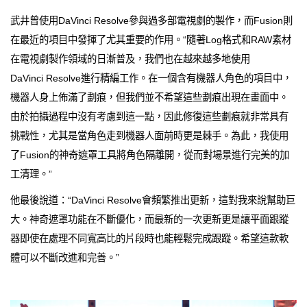
武井曾使用DaVinci Resolve參與過多部電視劇的製作，而Fusion則
在最近的項目中發揮了尤其重要的作用。“隨著Log格式和RAW素材
在電視劇製作領域的日漸普及，我們也在越來越多地使用
DaVinci Resolve進行精編工作。在一個含有機器人角色的項目中，
機器人身上佈滿了劃痕，但我們並不希望這些劃痕出現在畫面中。
由於拍攝過程中沒有考慮到這一點，因此修復這些劃痕就非常具有
挑戰性，尤其是當角色走到機器人面前時更是棘手。為此，我使用
了Fusion的神奇遮罩工具將角色隔離開，從而對場景進行完美的加
工清理。”
他最後說道：“DaVinci Resolve會頻繁推出更新，這對我來說幫助巨
大。神奇遮罩功能在不斷優化，而最新的一次更新更是讓平面跟蹤
器即使在處理不同寬高比的片段時也能輕鬆完成跟蹤。希望這款軟
體可以不斷改進和完善。”