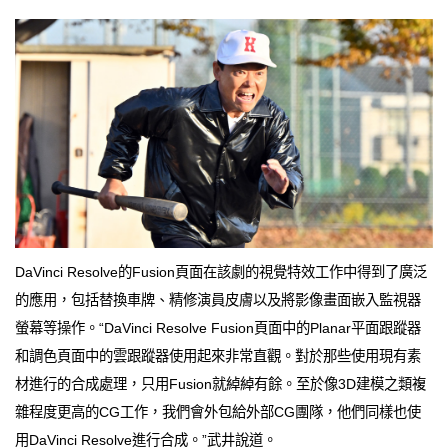
DaVinci Resolve的Fusion頁面在該劇的視覺特效工作中得到了廣泛
的應用，包括替換車牌、精修演員皮膚以及將影像畫面嵌入監視器
螢幕等操作。“DaVinci Resolve Fusion頁面中的Planar平面跟蹤器
和調色頁面中的雲跟蹤器使用起來非常直觀。對於那些使用現有素
材進行的合成處理，只用Fusion就綽綽有餘。至於像3D建模之類複
雜程度更高的CG工作，我們會外包給外部CG團隊，他們同樣也使
用DaVinci Resolve進行合成。”武井說道。