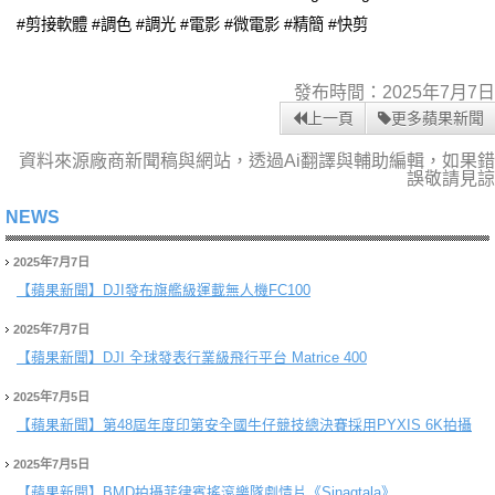
#剪接軟體 #調色 #調光 #電影 #微電影 #精簡 #快剪
發布時間：2025年7月7日
上一頁
更多蘋果新聞
資料來源廠商新聞稿與網站，透過Ai翻譯與輔助編輯，如果錯
誤敬請見諒
NEWS
2025年7月7日
【蘋果新聞】
DJI發布旗艦級運載無人機FC100
2025年7月7日
【蘋果新聞】
DJI 全球發表行業級飛行平台 Matrice 400
2025年7月5日
【蘋果新聞】
第48屆年度印第安全國牛仔競技總決賽採用PYXIS 6K拍攝
2025年7月5日
【蘋果新聞】
BMD拍攝菲律賓搖滾樂隊劇情片《Sinagtala》