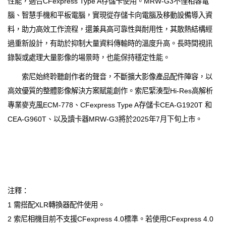
性能，適合CFexpress Type A存儲卡使用。MRW-G3不僅相容電
腦、智慧手機和平板電腦，實現從存儲卡向電腦及移動設備導入資
料，助力高效工作流程，還兼具高可靠性與耐用性，其散熱結構經
過重新設計，有助於抑制大量資料傳輸時的溫度升高。長時間視訊
錄製或處理大量影像的場景時，也能保持穩定性能。
索尼始終聆聽創作者的聲音，不斷擴大影像產品配件陣容，以
高效優質的整體影像解決方案賦能創作。索尼緊湊型Hi-Res高解析
專業麥克風ECM-778、CFexpress Type A存儲卡CEA-G1920T 和
CEA-G960T、以及讀卡器MRW-G3將於2025年7月下旬上市。
注釋：
1 需搭配XLR轉換器配件使用。
2 索尼相機目前不支援CFexpress 4.0標準。若使用CFexpress 4.0