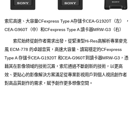
索尼高速、大容量CFexpress Type A存儲卡CEA-G1920T（左） ，
CEA-G960T（中）和CFexpress Type A 讀卡器MRW-G3（右）
索尼始終從創作者需求出發，從緊湊型Hi-Res高解析專業麥克
風 ECM-778 的卓越音質，高速大容量、讀寫穩定的CFexpress
Type A 存儲卡CEA-G1920T 和CEA-G960T到讀卡器MRW-G3，憑
藉其在影像領域的技術沉澱，索尼通過不斷創新的技術，以更高
效、更貼心的影像解決方案滿足從專業影視用戶到個人視訊創作者
對高品質創作的需求，賦予創作更多想像空間。