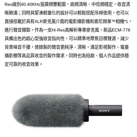
Res級別40-40KHz寬廣頻響範圍，高頻清晰、中低頻穩定，收音清
晰飽滿；同時其緊湊輕量化的設計可以輕鬆搭配吊桿使用，也可以
直接搭載於具有XLR麥克風介面的電影攝影機和索尼微單™相機*1，
進行聲音擷取。作為一支Hi-Res高解析專業麥克風，新品ECM-778
具備出色的超心型強收音指向性，可以精準地聚焦目標聲源，減少
背景噪音干擾，使錄製的聲音更純淨、清晰，滿足影視製作、電臺
攝影棚等高品質收音的製作需求，同時也為短劇、個人作品提供穩
定可靠的收音效果。