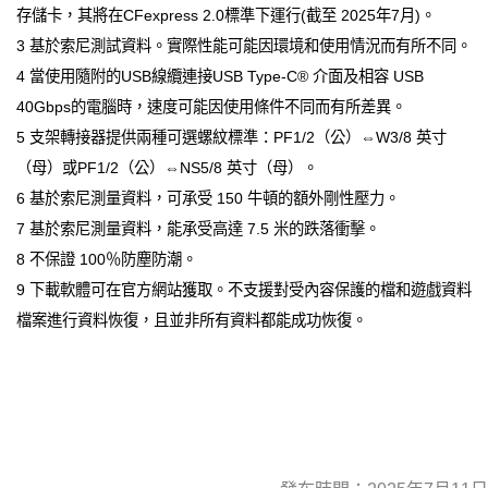
存儲卡，其將在CFexpress 2.0標準下運行(截至 2025年7月)。
3 基於索尼測試資料。實際性能可能因環境和使用情況而有所不同。
4 當使用隨附的USB線纜連接USB Type-C® 介面及相容 USB
40Gbps的電腦時，速度可能因使用條件不同而有所差異。
5 支架轉接器提供兩種可選螺紋標準：PF1/2（公）⇔W3/8 英寸
（母）或PF1/2（公）⇔NS5/8 英寸（母）。
6 基於索尼測量資料，可承受 150 牛頓的額外剛性壓力。
7 基於索尼測量資料，能承受高達 7.5 米的跌落衝擊。
8 不保證 100％防塵防潮。
9 下載軟體可在官方網站獲取。不支援對受內容保護的檔和遊戲資料
檔案進行資料恢復，且並非所有資料都能成功恢復。