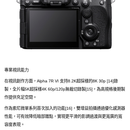
專業視訊能力
在視訊創作方面，Alpha 7R VI 支持8.2K超採樣的8K 30p [14]錄
製，全片幅5K超採樣4K 60p/120p無裁切錄製[15]，為高規格後期製
作提供充足空間。
作為索尼微單系列首次加入的功能[16]，雙增益拍攝通過優化感測器
性能，可有效降低暗部雜點，實現更平滑的影調過渡與更寬廣的寬
容度表現。