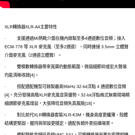
XLR轉換器XLR-A4主要特性
· 支援通過MI熱靴介面在機內錄製至多4通道數位音頻；接入
ECM-778 等 XLR 麥克風（至多2通道），同時連接 3.5mm 立體聲
介面麥克風（2通道立體聲）。
· 雙模數轉換器帶來寬廣的動態範圍，微弱細節抑或宏大聲場
均能清晰收錄[4]。
· 搭配適配機型可錄製最高96kHz 32-bit浮點 4 通道數位音頻
[4]，充分發揮高階XLR麥克風音質優勢。32-bit浮點格式無需現場精
細調節麥克風增益，大張降低音頻失真風險[18]。
· 對比前代XLR轉換器套裝XLR-K3M，機身高度更纖薄、殼體
結構更堅固、握持與架設更穩定，適配各類外景拍攝場景。
· 標配熱靴音頻延長線VMC-SA1，可將轉換器安置在距離相機