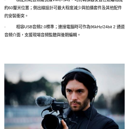
約60釐米位置；側出線設計可最大程度減少與拍攝套件及其他配件
的安裝衝突。
· 相容USB音頻2.0標準；連接電腦時可作為96kHz/24bit 2 通道
音頻介面，支援現場音頻監聽與後期編輯。