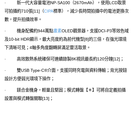
· 新一代大容量電池NP-SA100（2670mAh），使用LCD取景
可拍攝約710張[11]（
CIPA
標準），減少長時間拍攝中的電池更換次
數，提升拍攝效率。
· 機身配備約944萬點
畫素
OLED觀景器，支援DCI-P3等效色域
及10-bit HDR顯示，最大亮度約為前代機型[8]的三倍，在強光環境
下清晰可見；4軸多角度翻轉屏滿足靈活取景。
· 高效散熱系統確保可連續錄製8K視訊最長約120分鐘[12]；
· 雙USB Type-C®介面，支援同時充電與資料傳輸；背光按鈕
設計方便弱光環境下操作；
· 鎂合金機身，輕量且堅固；模式轉盤【＊】可將自定義拍攝
設置與模式轉盤關聯[13]；