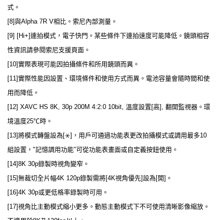
式。
[8]與Alpha 7R V相比。索尼內部測量。
[9] [Hi+]連拍模式，電子快門。某些條件下連拍速度可能降低。鏡頭相容
性資訊請參閱索尼支援頁面。
[10]實際表現可能因拍攝條件和所用鏡頭而異。
[11]實際性能因設置、環境條件和使用方式而異。電池容量會隨時間和使
用而降低。
[12] XAVC HS 8K, 30p 200M 4:2:0 10bit, 溫度設置[高], 翻開監視器。環
境溫度25℃時。
[13]將模式轉盤設為[⚹]，用戶可通過功能表更改拍攝模式或調用最多10
組設置，"記憶調用功能"可從功能表畫面或自定義按鈕使用。
[14]8K 30p錄製時視角變窄。
[15]無裁切全片幅4K 120p錄製需將[4K視角優先]設為[開]。
[16]4K 30p或更低格率錄製時可用。
[17]視角比主動模式縮小更多。動態主動模式下不可使用清晰影像縮放。