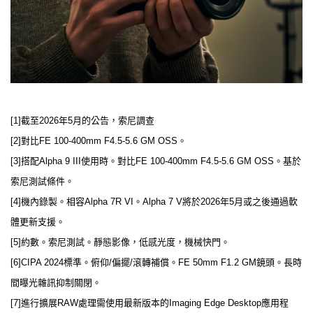
[1]截至2026年5月的公告，索尼調查
[2]對比FE 100-400mm F4.5-5.6 GM OSS。
[3]搭配Alpha 9 III使用時。對比FE 100-400mm F4.5-5.6 GM OSS。基於
索尼測試條件。
[4]機內錄製。相容Alpha 7R VI。Alpha 7 V將於2026年5月或之後通過軟
體更新支援。
[5]約數。索尼測試。靜態影像，低感光度，機械快門。
[6]CIPA 2024標準。俯仰/偏擺/滾轉補償。FE 50mm F1.2 GM鏡頭。長時
間曝光雜訊抑制關閉。
[7]進行擴展RAW處理需使用最新版本的Imaging Edge Desktop應用程