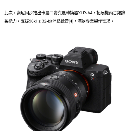
此次，索尼同步推出卡農口麥克風轉換器XLR‑A4，拓展機內音頻錄
製能力，支援96kHz 32-bit浮點錄音[4]，滿足專業製作需求。