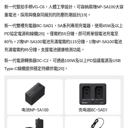
新一代豎拍手柄VG-C6，人體工學設計，可容納兩塊NP-SA100大容
量電池，採用與機身同級別的防塵防潮設計[19]。
新一代雙槽充電器BC-SAD1，SA系列專用充電器，使用45W及以上
PD協定電源和線纜[20] 。僅需約55分鐘，即可將單個電池充電至
80％。2塊NP-SA100電池充滿電需約115分鐘，1塊NP-SA100電池
充滿電需約85分鐘。支援電池健康檢測功能。
新一代電源轉換器DC-C2，可通過100W及以上PD協議電源及USB
Type-C線纜提供穩定持續供電[20]。