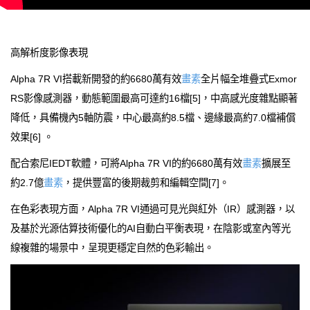
高解析度影像表現
Alpha 7R VI搭載新開發的約6680萬有效
畫素
全片幅全堆疊式Exmor
RS影像感測器，動態範圍最高可達約16檔[5]，中高感光度雜點顯著
降低，具備機內5軸防震，中心最高約8.5檔、邊緣最高約7.0檔補償
效果[6] 。
配合索尼IEDT軟體，可將Alpha 7R VI的約6680萬有效
畫素
擴展至
約2.7億
畫素
，提供豐富的後期裁剪和編輯空間[7]。
在色彩表現方面，Alpha 7R VI通過可見光與紅外（IR）感測器，以
及基於光源估算技術優化的AI自動白平衡表現，在陰影或室內等光
線複雜的場景中，呈現更穩定自然的色彩輸出。