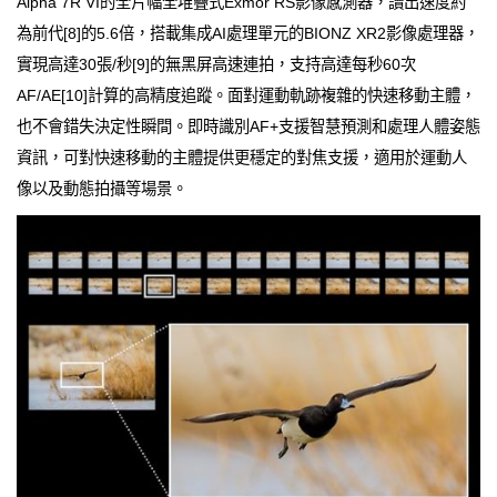
Alpha 7R VI的全片幅全堆疊式Exmor RS影像感測器，讀出速度約
為前代[8]的5.6倍，搭載集成AI處理單元的BIONZ XR2影像處理器，
實現高達30張/秒[9]的無黑屏高速連拍，支持高達每秒60次
AF/AE[10]計算的高精度追蹤。面對運動軌跡複雜的快速移動主體，
也不會錯失決定性瞬間。即時識別AF+支援智慧預測和處理人體姿態
資訊，可對快速移動的主體提供更穩定的對焦支援，適用於運動人
像以及動態拍攝等場景。