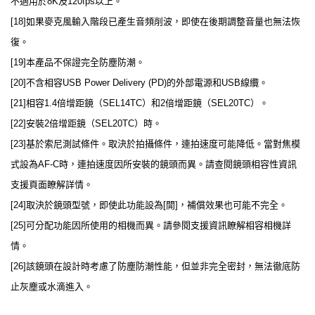
不適用於8K及120fps以上。
[18]如果麥克風輸入階段已產生音頻削波，即使在後期調整音量也無法恢
復。
[19]本產品不保證完全防塵防潮。
[20]不含相容USB Power Delivery (PD)的外部電源和USB線纜。
[21]相容1.4倍增距鏡（SEL14TC）和2倍增距鏡（SEL20TC）。
[22]安裝2倍增距鏡（SEL20TC）時。
[23]基於索尼測試條件。取決於拍攝條件，連拍速度可能降低。當對焦模
式設為AF-C時，連拍速度因所安裝的鏡頭而異。請查閱鏡頭相容性資訊
支援頁面瞭解詳情。
[24]取決於鏡頭型號，即使此功能設為[開]，補償效果也可能不完全。
[25]可分配功能因所使用的相機而異。請參閱支援資訊瞭解相容相機詳
情。
[26]該鏡頭在設計時考慮了防塵防潮性能，但並非完全密封，無法徹底防
止灰塵或水滴進入。