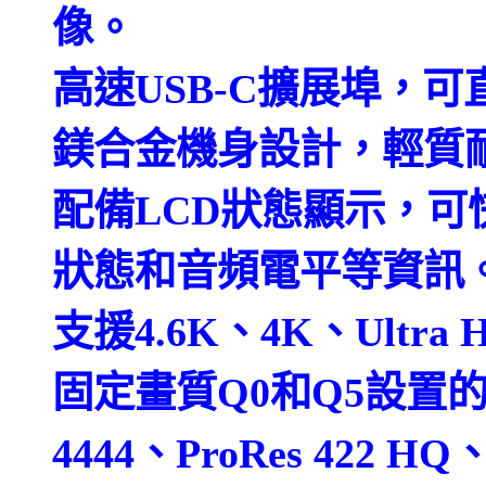
像。
高速USB-C擴展埠，
鎂合金機身設計，輕質
配備LCD狀態顯示，
狀態和音頻電平等資訊
支援4.6K、4K、Ultr
固定畫質Q0和Q5設置的Bla
4444、ProRes 422 HQ、