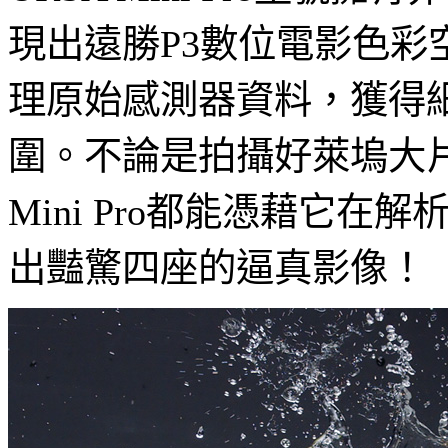
現出遠勝P3數位電影色彩空間
理原始感測器資料，獲得
圍。不論是拍攝好萊塢大片
Mini Pro都能憑藉
出豔驚四座的逼真影像！