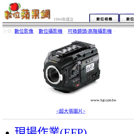
1994年成立
分類
數位影像
>
數位攝影機
>
可換鏡頭/高階攝影機
>
<超大張圖片>
現場作業(EFP)