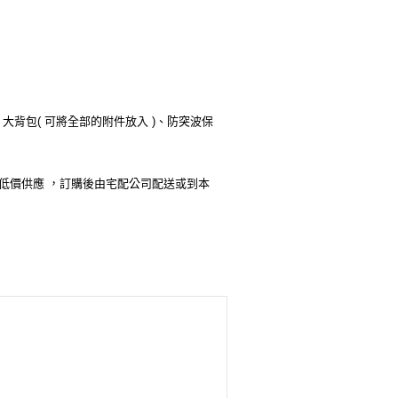
背包( 可將全部的附件放入 )、防突波保
超低價供應 ，訂購後由宅配公司配送或到本