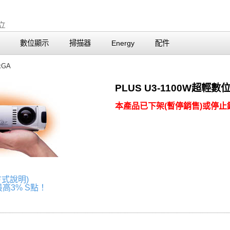
數位顯示
掃描器
Energy
配件
xGA
PLUS U3-1100W超輕
本產品已下架(暫停銷售)或停止銷
方式說明)
高3% S點！