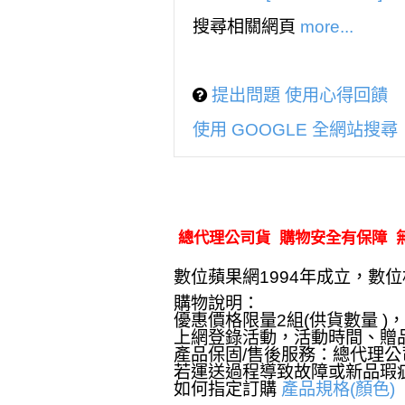
搜尋相關網頁
more...
提出問題 使用心得回饋
使用 GOOGLE 全網站搜尋
總代理公司貨 購物安全有保障 
數位蘋果網1994年成立，
購物說明：
優惠價格限量2組(供貨數量 )
上網登錄活動，活動時間、贈
產品保固/售後服務：總代理
若運送過程導致故障或新品瑕
如何指定訂購
產品規格(顏色)