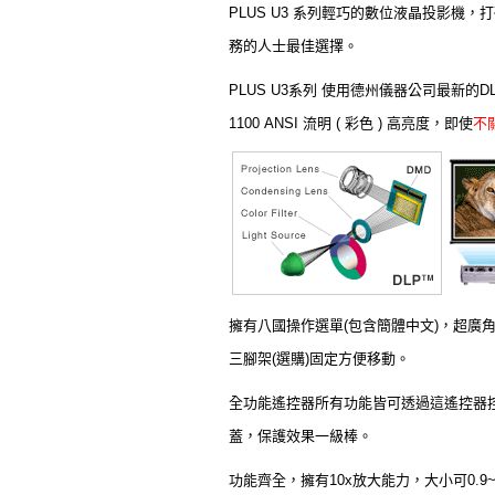
PLUS U3 系列
輕巧的數位液晶投影機，打破了一
務的人士最佳選擇。
PLUS U3系列 使用德州儀器公司最新的D
1100 ANSI 流明 ( 彩色 ) 高亮度，即使
不
擁有八國操作選單(包含簡體中文)，超廣
三腳架(選購)固定方便移動。
全功能遙控器所有功能皆可透過這遙控器
蓋，保護效果一級棒。
功能齊全，擁有10x放大能力
，大小可0.