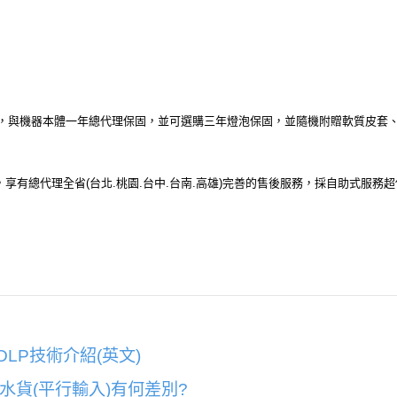
，與機器本體一年總代理保固，並可選購三年燈泡保固，並隨機附贈軟質皮套、大
享有總代理全省(台北.桃園.台中.台南.高雄)完善的售後服務，採自助式服務
ogy DLP技術介紹(英文)
與水貨(平行輸入)有何差別?