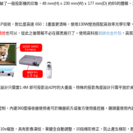
般投影機的印象，48 mm(H) x 230 mm(W) x 177 mm(D) 約B5
LP技術
，對比度高達 650：1畫面更清晰，使用130W燈泡搭配高效率光學引擎，產生高達
關燈
也可以，從此之後簡報不必在摸黑進行了。使用高科技
鋁鎂合金外殼
，高質
角設計只需要1.4M 即可投影出42吋的大畫面，特殊的投影角度設計只需平放
控制，內建360度接收器使用者可於機器前方或後方使用遙控器，鏡頭蓋使用內
9~10x縮放，具有影像凍結，單鍵全自動調整，10段梯形修正，防止產生梯形