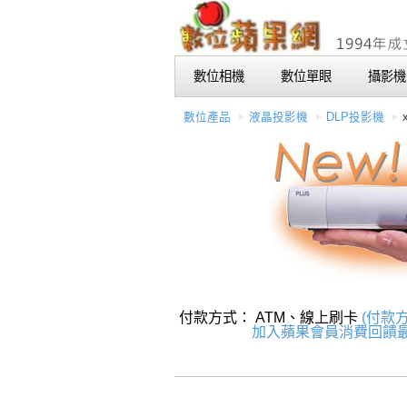
數位相機
數位單眼
攝影機
數位產品
液晶投影機
DLP投影機
付款方式： ATM、線上刷卡
(付款
加入蘋果會員消費回饋最