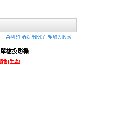
列印
提出問題
加入收藏
數位單槍投影機
售(生產)