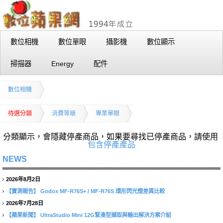
數位相機
數位單眼
攝影機
數位顯示
掃描器
Energy
配件
數位相機
待選分類
消費等級
專業單眼
分類顯示，會隱藏停產商品，如果要尋找已停產商品，請使用
包含停產產品
NEWS
2026年8月2日
【實測報告】
Godox MF-R76S+ / MF-R76S 環形閃光燈差異比較
2026年7月28日
【蘋果新聞】
UltraStudio Mini 12G緊湊型擷取與輸出解決方案介紹