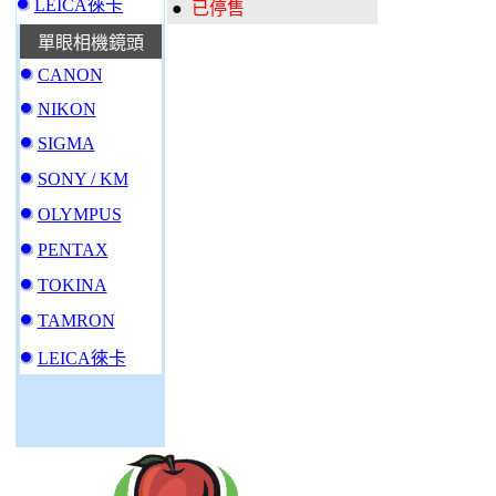
LEICA徠卡
●
已停售
單眼相機鏡頭
CANON
NIKON
SIGMA
SONY / KM
OLYMPUS
PENTAX
TOKINA
TAMRON
LEICA徠卡