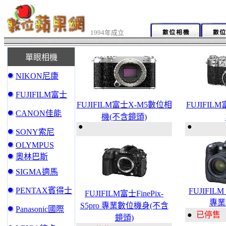
1994年成立
單眼相機
NIKON尼康
FUJIFILM富士
FUJIFILM富士X-M5數位相
FUJIFIL
CANON佳能
機(不含鏡頭)
●
●
SONY索尼
OLYMPUS
奧林巴斯
SIGMA適馬
PENTAX賓得士
FUJIFILM 
FUJIFILM富士FinePix-
專業
S5pro 專業數位機身(不含
Panasonic國際
●
已停售
鏡頭)