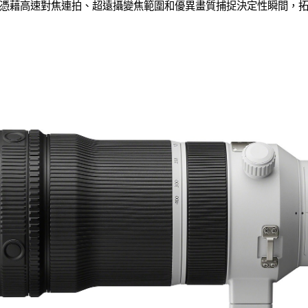
憑藉高速對焦連拍、超遠攝變焦範圍和優異畫質捕捉決定性瞬間，