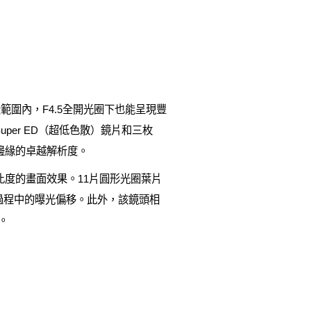
m全焦段範圍內，F4.5全開光圈下也能呈現豐
per ED（超低色散）鏡片和三枚
邊緣的卓越解析度。
度的畫面效果。11片圓形光圈葉片
焦過程中的曝光偏移。此外，該鏡頭相
。