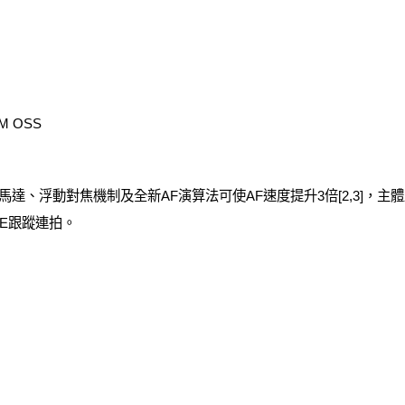
GM OSS
達、浮動對焦機制及全新AF演算法可使AF速度提升3倍[2,3]，主體
AF/AE跟蹤連拍。