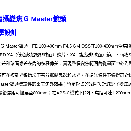
攝變焦Ｇ Master鏡頭
光學設計
aster鏡頭，FE 100-400mm F4.5 GM OSS在100-400m
D XA（低色散超級非球面）鏡片、XA（超級非球面）鏡片、兩枚Su
色差和球面像差在內的多種像差，實現整個變焦範圍內從畫面中心到
膜可在複雜光線環境下有效抑制鬼影和炫光，在逆光條件下獲得高對比
aster鏡頭標誌性的柔美焦外效果；恆定F4.5的光圈設計減少了變
後焦距可擴展至800mm；在APS-C模式下[22]，焦距可達1,200mm