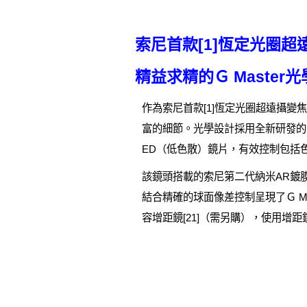
索尼首款[1]恆定光圈超遠
精益求精的Ｇ Master
作為索尼首款[1]恆定光圈超遠攝變焦Ｇ M
富的細節。光學設計採用全新研發的E
ED（低色散）鏡片，有效控制包括
該鏡頭搭載的索尼第二代納米AR鍍
結合精確的球面像差控制呈現了Ｇ M
容增距鏡[21]（需另購），使用增距鏡