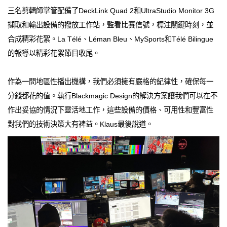
三名剪輯師掌管配備了DeckLink Quad 2和UltraStudio Monitor 3G
擷取和輸出設備的撥放工作站，監看比賽信號，標注關鍵時刻，並
合成精彩花絮。La Télé、Léman Bleu、MySports和Télé Bilingue
的報導以精彩花絮節目收尾。
作為一間地區性播出機構，我們必須擁有嚴格的紀律性，確保每一
分錢都花的值。執行Blackmagic Design的解決方案讓我們可以在不
作出妥協的情況下靈活地工作，這些設備的價格、可用性和豐富性
對我們的技術決策大有裨益。Klaus最後說道。