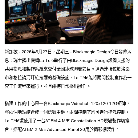
新加坡 - 2026年5月27日，星期三 - Blackmagic Design今日發佈消
息：瑞士播出機構La Télé執行了由Blackmagic Design設備支援的
共用指派和製作系統來交付全國冰球聯賽節目。通過連接位於洛桑
市和格拉訥河畔維拉爾的基礎設施，La Télé能將兩間控制室作為一
套工作流程來運行，並且維持日常播出操作。
搭建工作的中心是一台Blackmagic Videohub 120x120 12G矩陣，
將兩個地點結合成一個信號中樞，兩間控制室均可進行指派控制。
La Télé還使用了一台ATEM 4 M/E Constellation HD現場製作切換
台，搭配ATEM 2 M/E Advanced Panel 20用於攝影棚製作。