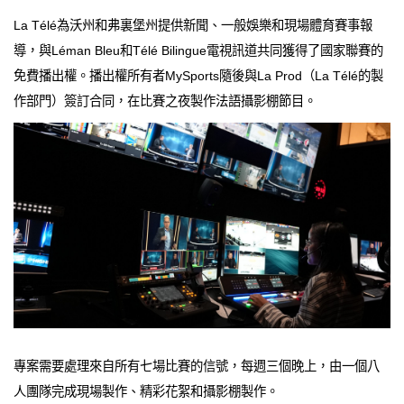
La Télé為沃州和弗裏堡州提供新聞、一般娛樂和現場體育賽事報
導，與Léman Bleu和Télé Bilingue電視訊道共同獲得了國家聯賽的
免費播出權。播出權所有者MySports隨後與La Prod（La Télé的製
作部門）簽訂合同，在比賽之夜製作法語攝影棚節目。
專案需要處理來自所有七場比賽的信號，每週三個晚上，由一個八
人團隊完成現場製作、精彩花絮和攝影棚製作。