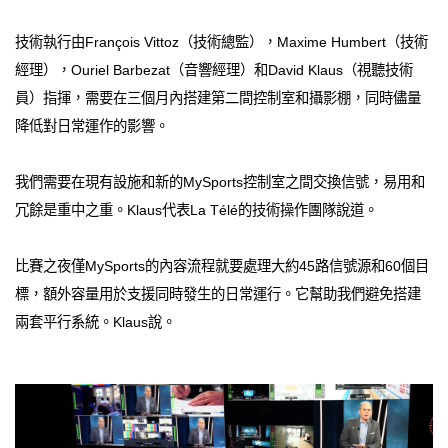
技術執行由François Vittoz（技術總監），Maxime Humbert（技術
經理），Ouriel Barbezat（音響經理）和David Klaus（視聽技術
員）指揮，需要在三個月內搭建第二間控制室和攝影棚，同時儘量
降低對日常運作的影響。
我們需要在現有設施和新的MySports控制室之間交換信號，易用和
冗餘是重中之重。Klaus代表La Télé的技術操作團隊說道。
比賽之夜僅MySports的內容流程就要處理大約45路信號源和60個目
標，額外容量用於支援同時發生的日常運行。它幫助我們避免搭建
兩套平行系統。Klaus說。