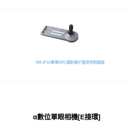
RM-IP10專業BRC攝影機IP遙控控制面板
α數位單眼相機[E接環]