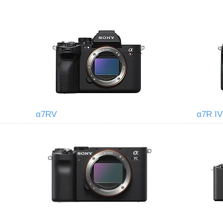
α7RV
α7R IV